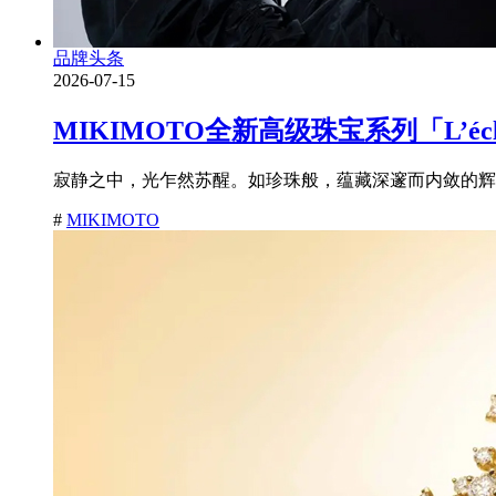
品牌头条
2026-07-15
MIKIMOTO全新高级珠宝系列「L’é
寂静之中，光乍然苏醒。如珍珠般，蕴藏深邃而内敛的辉耀
#
MIKIMOTO