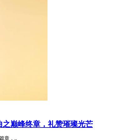
宝三部曲之巅峰终章，礼赞璀璨光芒
要篇章，..