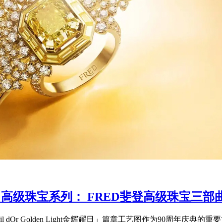
 LIGHT 高级珠宝系列： FRED斐登高级珠
「Soleil dOr Golden Light金辉耀日」篇章工艺图作为90周年庆典的重