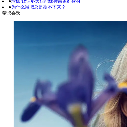
●
瑜伽 让你冬天也能保持苗条好身材
●
为什么减肥总是瘦不下来？
猜您喜欢