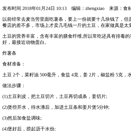
发布时间
2018年01月24日 10:13 编辑：zhengxiao 来源：
以前经常去麦当劳里面吃薯条，要上一份就要十几块钱了，但
餐店的差不多，市场上才卖几毛钱一斤的土豆，在家做真是太
土豆的营养丰富，含有丰富的膳食纤维,所以常吃还具有排毒
好，最接近动物蛋白。
炸薯条
食材准备：
土豆 2个，菜籽油 500毫升，食盐 4克，姜 2片，椒盐粉 5克，
做法步骤：
(1)土豆剥皮，把土豆切片，土豆再切成条，姜切片;
(2)煲些开水，待水沸后，加进土豆条和姜片煲5分钟;
(3)然后加食盐调味;
(4)煲好后，捞起沥干水份;