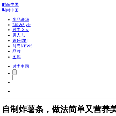
时尚中国
时尚中国
尚品奢华
Life&Style
时尚女人
男人志
娱乐[趣]
时尚NEWS
品牌
图库
时尚中国
自制炸薯条，做法简单又营养