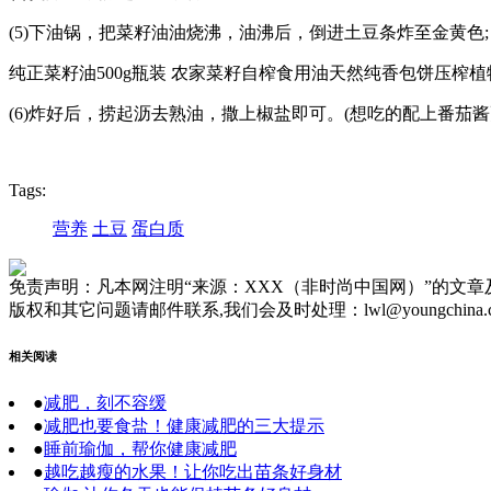
(5)下油锅，把菜籽油油烧沸，油沸后，倒进土豆条炸至金黄色;
纯正菜籽油500g瓶装 农家菜籽自榨食用油天然纯香包饼压榨植物油
(6)炸好后，捞起沥去熟油，撒上椒盐即可。(想吃的配上番茄酱
Tags:
营养
土豆
蛋白质
免责声明：凡本网注明“来源：XXX（非时尚中国网）”的文
版权和其它问题请邮件联系,我们会及时处理：lwl@youngchina.
相关阅读
●
减肥，刻不容缓
●
减肥也要食盐！健康减肥的三大提示
●
睡前瑜伽，帮你健康减肥
●
越吃越瘦的水果！让你吃出苗条好身材