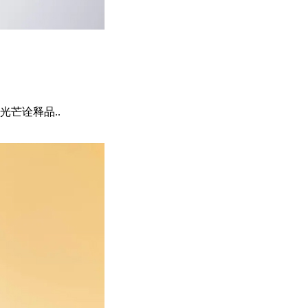
芒诠释品..