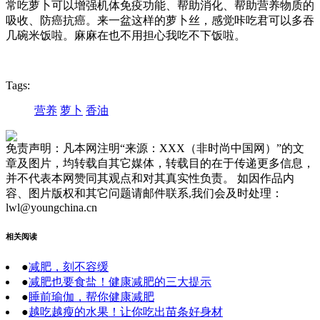
常吃萝卜可以增强机体免疫功能、帮助消化、帮助营养物质的
吸收、防癌抗癌。来一盆这样的萝卜丝，感觉咔吃君可以多吞
几碗米饭啦。麻麻在也不用担心我吃不下饭啦。
Tags:
营养
萝卜
香油
免责声明：凡本网注明“来源：XXX（非时尚中国网）”的文
章及图片，均转载自其它媒体，转载目的在于传递更多信息，
并不代表本网赞同其观点和对其真实性负责。 如因作品内
容、图片版权和其它问题请邮件联系,我们会及时处理：
lwl@youngchina.cn
相关阅读
●
减肥，刻不容缓
●
减肥也要食盐！健康减肥的三大提示
●
睡前瑜伽，帮你健康减肥
●
越吃越瘦的水果！让你吃出苗条好身材