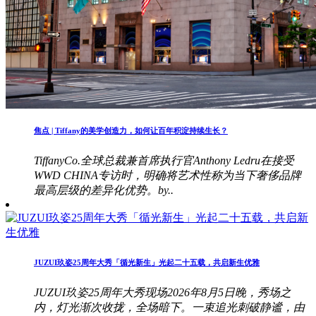
焦点 | Tiffany的美学创造力，如何让百年积淀持续生长？
TiffanyCo.全球总裁兼首席执行官Anthony Ledru在接受
WWD CHINA专访时，明确将艺术性称为当下奢侈品牌
最高层级的差异化优势。by..
JUZUI玖姿25周年大秀「循光新生」光起二十五载，共启新生优雅
JUZUI玖姿25周年大秀现场2026年8月5日晚，秀场之
内，灯光渐次收拢，全场暗下。一束追光刺破静谧，由