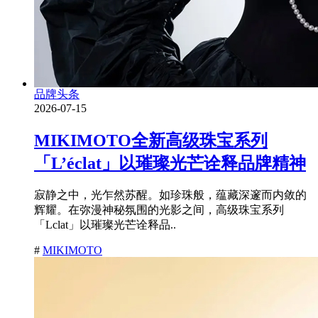
品牌头条
2026-07-15
MIKIMOTO全新高级珠宝系列
「L’éclat」以璀璨光芒诠释品牌精神
寂静之中，光乍然苏醒。如珍珠般，蕴藏深邃而内敛的
辉耀。在弥漫神秘氛围的光影之间，高级珠宝系列
「Lclat」以璀璨光芒诠释品..
#
MIKIMOTO