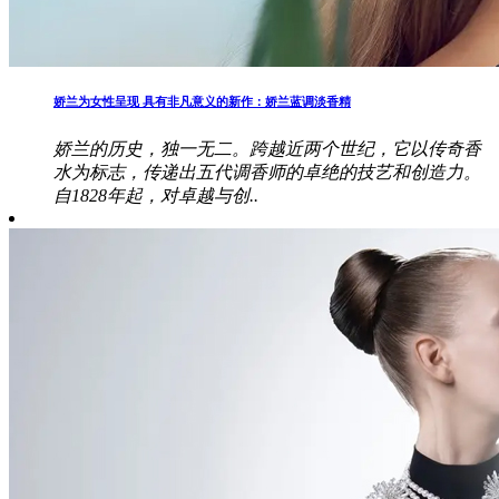
娇兰为女性呈现 具有非凡意义的新作：娇兰蓝调淡香精
娇兰的历史，独一无二。跨越近两个世纪，它以传奇香
水为标志，传递出五代调香师的卓绝的技艺和创造力。
自1828年起，对卓越与创..