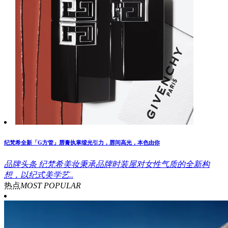
纪梵希全新「G方管」唇膏执掌缎光引力，唇间高光，本色由你
品牌头条
纪梵希美妆秉承品牌时装屋对女性气质的全新构
想，以纪式美学艺..
热点
MOST POPULAR