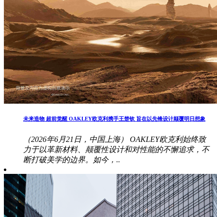
未来造物 超前觉醒 OAKLEY欧克利携手王楚钦 旨在以先锋设计颠覆明日想象
（2026年6月21日，中国上海） OAKLEY欧克利始终致
力于以革新材料、颠覆性设计和对性能的不懈追求，不
断打破美学的边界。如今，..