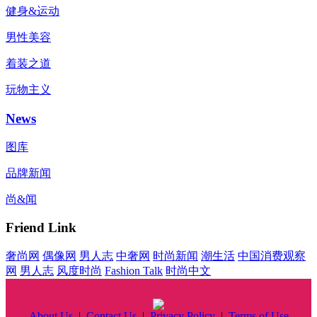
健身&运动
男性美容
着装之道
玩物主义
News
图库
品牌新闻
尚&闻
Friend Link
奢尚网
偶像网
男人志
中奢网
时尚新闻
潮生活
中国消费观察
网
男人志
风度时尚
Fashion Talk
时尚中文
About Us
|
Contact Us
|
Privacy Policy
|
Terms of Use