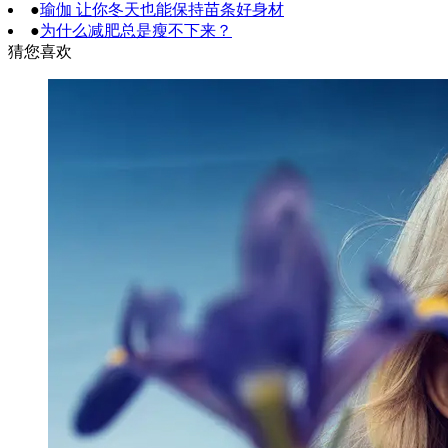
●
瑜伽 让你冬天也能保持苗条好身材
●
为什么减肥总是瘦不下来？
猜您喜欢