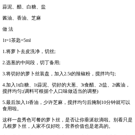
蒜泥、醋、白糖、盐
酱油、香油、芝麻
做 法
1t=1茶匙=5ml
1.将萝卜去皮洗净，切丝;
2.选葱的中间段，切丁备用;
3.将切好的萝卜丝装盘，加入2.5t的辣椒粉，搅拌均匀;
4.加入1t白糖、1t蒜泥、切好的大葱、3t食醋、2t盐、2t酱油，
搅拌均匀;(调料可根据个人口味做适当的调整)
5.最后加入1t香油，少许芝麻，搅拌均匀后腌制10分钟就可以
食用啦。
这样一盘秀色可餐的萝卜丝，是否让你垂涎欲滴啦。别看只是
几根萝卜丝，人家不仅好吃，营养价值也是老高的。