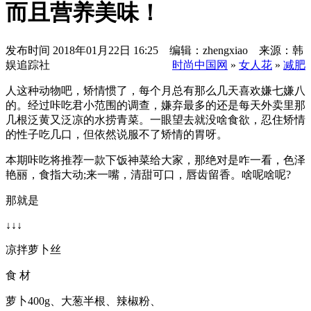
而且营养美味！
发布时间
2018年01月22日 16:25 编辑：zhengxiao 来源：韩
娱追踪社
时尚中国网
»
女人花
»
减肥
人这种动物吧，矫情惯了，每个月总有那么几天喜欢嫌七嫌八
的。经过咔吃君小范围的调查，嫌弃最多的还是每天外卖里那
几根泛黄又泛凉的水捞青菜。一眼望去就没啥食欲，忍住矫情
的性子吃几口，但依然说服不了矫情的胃呀。
本期咔吃将推荐一款下饭神菜给大家，那绝对是咋一看，色泽
艳丽，食指大动;来一嘴，清甜可口，唇齿留香。啥呢啥呢?
那就是
↓↓↓
凉拌萝卜丝
食 材
萝卜400g、大葱半根、辣椒粉、