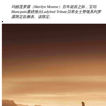
玛丽莲梦露（Marilyn Monroe）百年诞辰之际，宝珀
Blancpain重磅推出Ladybird Tribute贝蒂女士赞颂系列梦
露限定款腕表。该限定..