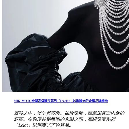
MIKIMOTO全新高级珠宝系列「L’éclat」以璀璨光芒诠释品牌精神
寂静之中，光乍然苏醒。如珍珠般，蕴藏深邃而内敛的
辉耀。在弥漫神秘氛围的光影之间，高级珠宝系列
「Lclat」以璀璨光芒诠释品..