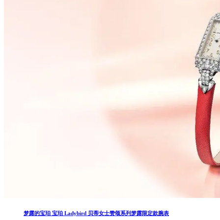
梦露的宝珀 宝珀 Ladybird 贝蒂女士赞颂系列梦露限定款腕表