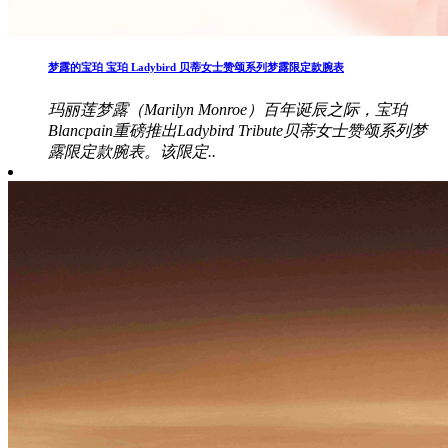
梦露的宝珀 宝珀 Ladybird 贝蒂女士赞颂系列梦露限定款腕表
玛丽莲梦露（Marilyn Monroe）百年诞辰之际，宝珀
Blancpain重磅推出Ladybird Tribute贝蒂女士赞颂系列梦
露限定款腕表。该限定..