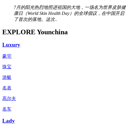
7月的阳光热烈地照进祖国的大地，一场名为世界皮肤健
康日（World Skin Health Day）的全球倡议，在中国开启
了首次的落地。这次..
EXPLORE Younchina
Luxury
豪宅
珠宝
游艇
名表
高尔夫
名车
Lady