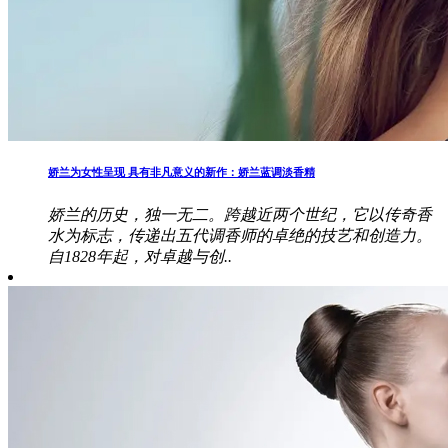
娇兰为女性呈现 具有非凡意义的新作：娇兰蓝调淡香精
娇兰的历史，独一无二。跨越近两个世纪，它以传奇香
水为标志，传递出五代调香师的卓绝的技艺和创造力。
自1828年起，对卓越与创..