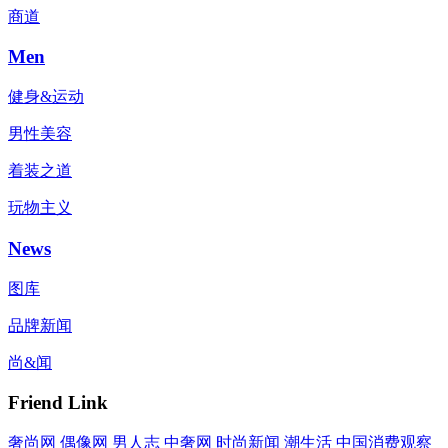
商道
Men
健身&运动
男性美容
着装之道
玩物主义
News
图库
品牌新闻
尚&闻
Friend Link
奢尚网
偶像网
男人志
中奢网
时尚新闻
潮生活
中国消费观察