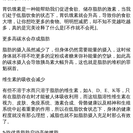
胃饥饿素是一种能帮助我们促进食欲、储存脂肪的激素，当我
们处于低脂饮食的状态下，胃饥饿素就会升高，导致你的食欲
大增，让你想吃更多的食物。明明想减肥，却不知不觉越吃越
多，真的是完美诠释了什么是⌈不作就不会死⌋。
更多高碳水会存成脂肪
脂肪的摄入虽然减少了，但身体仍然需要能量的摄入，这时候
身体就不得不吃更多的淀粉或者糖来弥补能量的空缺，如此高
的碳水摄入会导致胰岛素大幅升高，这也就是脂肪的堆积的罪
魁祸首。
维生素的吸收会减少
有些不溶于水而只溶于脂肪的维生素，如A、D、E、K等，只
有在脂肪存在时才能被人体吸收利用，而这组脂溶性维生素在
视力、皮肤、免疫系统、激素合成、骨骼健康以及精神和生殖
系统中起着重要的作用，所以在低脂饮食状态下，身体的健康
程度就没有那么理想，减脂也就不如脂肪摄入充足时那么有效
了。
✎吃优质脂肪启动高效燃脂