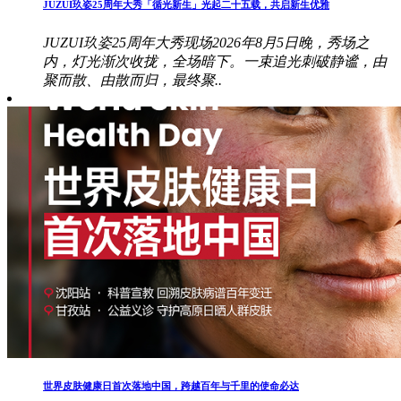
JUZUI玖姿25周年大秀「循光新生」光起二十五载，共启新生优雅
JUZUI玖姿25周年大秀现场2026年8月5日晚，秀场之
内，灯光渐次收拢，全场暗下。一束追光刺破静谧，由
聚而散、由散而归，最终聚..
世界皮肤健康日首次落地中国，跨越百年与千里的使命必达