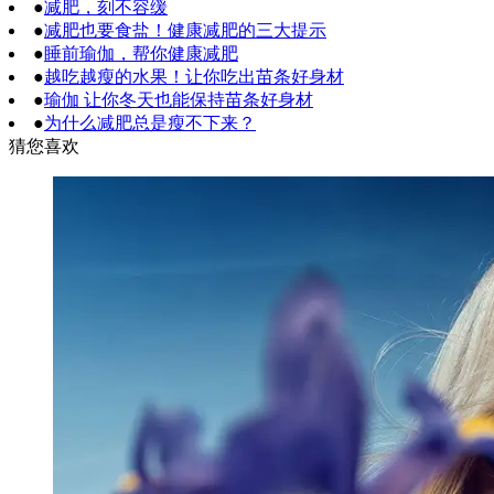
●
减肥，刻不容缓
●
减肥也要食盐！健康减肥的三大提示
●
睡前瑜伽，帮你健康减肥
●
越吃越瘦的水果！让你吃出苗条好身材
●
瑜伽 让你冬天也能保持苗条好身材
●
为什么减肥总是瘦不下来？
猜您喜欢