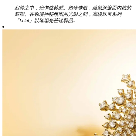
寂静之中，光乍然苏醒。如珍珠般，蕴藏深邃而内敛的
辉耀。在弥漫神秘氛围的光影之间，高级珠宝系列
「Lclat」以璀璨光芒诠释品..