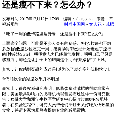
还是瘦不下来？怎么办？
发布时间
2017年12月12日 17:09 编辑：zhengxiao 来源：幸
福减肥教
时尚中国网
»
女人花
»
减肥
「吃了一周的低卡路里瘦身餐，还是瘦不下来?怎么办?」
上面这个问题，可能是不少人会有的疑惑。将⌈沙拉酱都不敢
多放⌋的低脂沙拉吃完一周，感觉肠胃都已经开始走起了流行
的⌈性冷淡Style⌋，明明意志力已经超常发挥，明明自己已经足
够努力，却还是让肚子上的肥肉这个⌈小绿茶婊⌋占了上风。
其实，让你感到疑惑的应该是⌈以为吃了就会瘦的低脂饮食⌋。
✎低脂饮食的减脂效果并不明显
事实上，很多权威研究表明，低脂饮食对减肥的帮助非常有
限，美国最具影响力的肥胖机构就曾发布过这样一份研究报
告：哈佛大学和潘宁生物医学研究中心招收过800多名肥胖
者，在实验过程中，研究人员帮他们烹饪出又好吃又低热量的
食物，并请专家为肥胖者提供专业的减肥帮助。