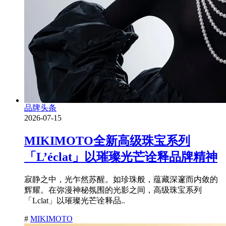
品牌头条
2026-07-15
MIKIMOTO全新高级珠宝系列
「L’éclat」以璀璨光芒诠释品牌精神
寂静之中，光乍然苏醒。如珍珠般，蕴藏深邃而内敛的
辉耀。在弥漫神秘氛围的光影之间，高级珠宝系列
「Lclat」以璀璨光芒诠释品..
#
MIKIMOTO