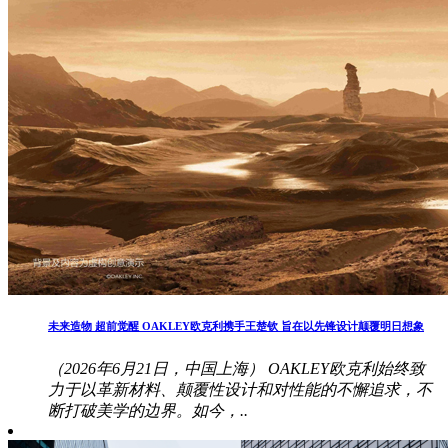
未来造物 超前觉醒 OAKLEY欧克利携手王楚钦 旨在以先锋设计颠覆明日想象
（2026年6月21日，中国上海） OAKLEY欧克利始终致
力于以革新材料、颠覆性设计和对性能的不懈追求，不
断打破美学的边界。如今，..