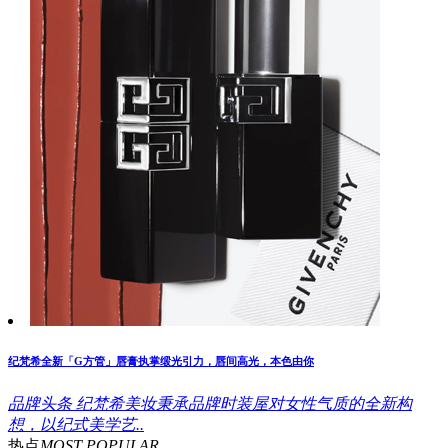
纪梵希全新「G方管」唇膏执掌缎光引力，唇间高光，本色由你
品牌头条
纪梵希美妆秉承品牌时装屋对女性气质的全新构
想，以纪式美学艺..
热点
MOST POPULAR