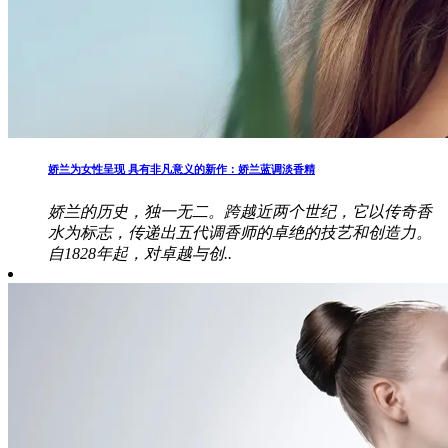
娇兰为女性呈现 具有非凡意义的新作：娇兰蓝调淡香精
娇兰的历史，独一无二。跨越近两个世纪，它以传奇香
水为标志，传递出五代调香师的卓绝的技艺和创造力。
自1828年起，对卓越与创..