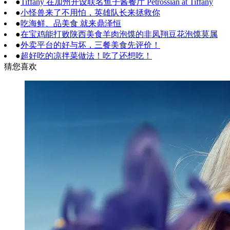
●
Tiffany 在加州开设联名鱼子酱餐厅 Petrossian at Tiffany
●
小怪兽来了不用怕，英雄队长来拯救你
●
吃海鲜、品美食 就来鼎泽恒
●
在宝鸡能打败陕西美食羊肉泡馍的非凤翔豆花泡馍莫属
●
外卖平台的好与坏，三餐美食先评价！
●
超好吃的凉拌菜做法！吃了还想吃！
猜您喜欢