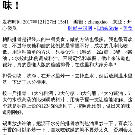
味！
发布时间
2017年12月27日 15:41 编辑：zhengxiao 来源：开
心傻瓜
时尚中国网
»
Life&Style
»
美食
​​糖醋排骨是很经典的中餐美食，做的方法也很多。我也很喜欢
吃，不过每次糖和醋的比例总是掌握不好，成功的几率比较
低。用这种简单的方法，只要记住：1料酒，2白糖，3醋，4酱
油，5水按此比例调成料汁。容易记忆和掌握，做出来味道也
很好，真的是懒人版的糖醋排骨，在这里和大家分享!!
​排骨切块，洗净，在开水里焯一下去掉血水，然后放到温水里
洗一下沥干水分待用。
​按一斤排骨，1大勺料酒，2大勺糖，3大勺醋，4大勺酱油，5
大勺水或高汤的比例调成料汁，用筷子搅一搅让糖能溶解。这
个就是标题上说的12345的原则了，按照此比例，做出来的味
道刚刚好。
​锅里放少许油，把沥干水分的排骨放到热油里炒一下，喜欢吃
干香的可以多炒一下，喜欢吃软嫩的就不要炒太久，否则会太