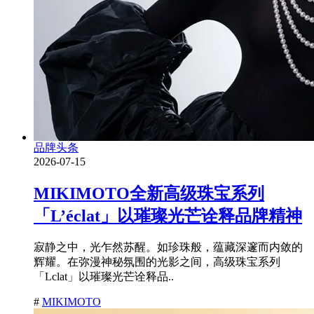
品牌头条
2026-07-15
MIKIMOTO全新高级珠宝系列
「L’éclat」以璀璨光芒诠释品牌精神
寂静之中，光乍然苏醒。如珍珠般，蕴藏深邃而内敛的
辉耀。在弥漫神秘氛围的光影之间，高级珠宝系列
「Lclat」以璀璨光芒诠释品..
#
MIKIMOTO