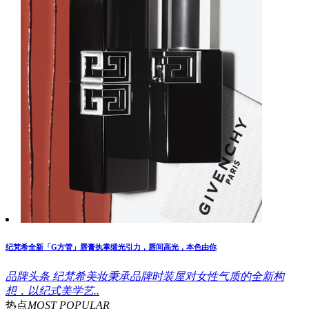
纪梵希全新「G方管」唇膏执掌缎光引力，唇间高光，本色由你
品牌头条
纪梵希美妆秉承品牌时装屋对女性气质的全新构
想，以纪式美学艺..
热点
MOST POPULAR