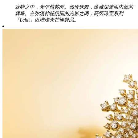
寂静之中，光乍然苏醒。如珍珠般，蕴藏深邃而内敛的
辉耀。在弥漫神秘氛围的光影之间，高级珠宝系列
「Lclat」以璀璨光芒诠释品..