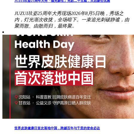
JUZUI玖姿25周年大秀「循光新生」光起二十五载，共启新生优雅
JUZUI玖姿25周年大秀现场2026年8月5日晚，秀场之
内，灯光渐次收拢，全场暗下。一束追光刺破静谧，由
聚而散、由散而归，最终聚..
世界皮肤健康日首次落地中国，跨越百年与千里的使命必达