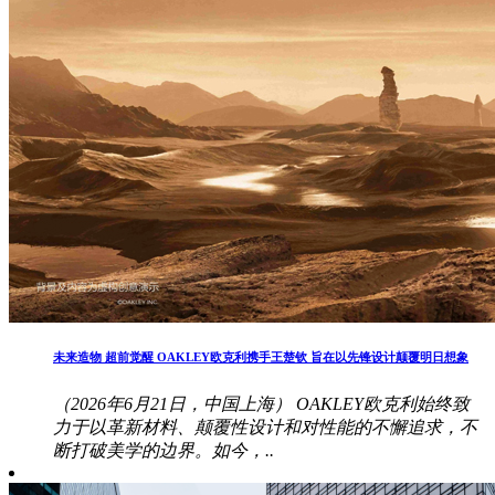
未来造物 超前觉醒 OAKLEY欧克利携手王楚钦 旨在以先锋设计颠覆明日想象
（2026年6月21日，中国上海） OAKLEY欧克利始终致
力于以革新材料、颠覆性设计和对性能的不懈追求，不
断打破美学的边界。如今，..