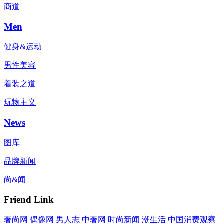
商道
Men
健身&运动
男性美容
着装之道
玩物主义
News
图库
品牌新闻
尚&闻
Friend Link
奢尚网
偶像网
男人志
中奢网
时尚新闻
潮生活
中国消费观察