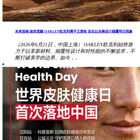
未来造物 超前觉醒 OAKLEY欧克利携手王楚钦 旨在以先锋设计颠覆明日想象
（2026年6月21日，中国上海） OAKLEY欧克利始终致
力于以革新材料、颠覆性设计和对性能的不懈追求，不
断打破美学的边界。如今，..