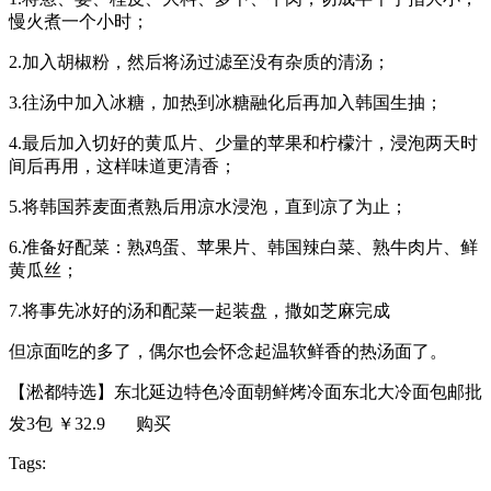
慢火煮一个小时；
2.加入胡椒粉，然后将汤过滤至没有杂质的清汤；
3.往汤中加入冰糖，加热到冰糖融化后再加入韩国生抽；
4.最后加入切好的黄瓜片、少量的苹果和柠檬汁，浸泡两天时
间后再用，这样味道更清香；
5.将韩国荞麦面煮熟后用凉水浸泡，直到凉了为止；
6.准备好配菜：熟鸡蛋、苹果片、韩国辣白菜、熟牛肉片、鲜
黄瓜丝；
7.将事先冰好的汤和配菜一起装盘，撒如芝麻完成
但凉面吃的多了，偶尔也会怀念起温软鲜香的热汤面了。
【淞都特选】东北延边特色冷面朝鲜烤冷面东北大冷面包邮批
发3包 ￥32.9
购买
Tags: