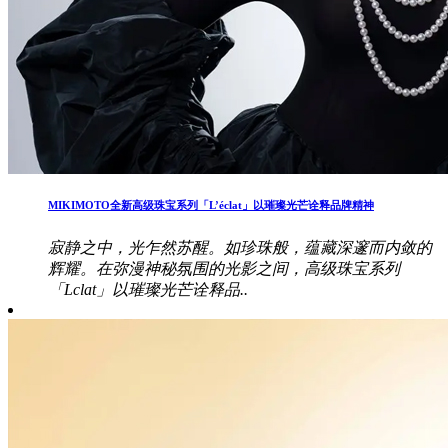
MIKIMOTO全新高级珠宝系列「L’éclat」以璀璨光芒诠释品牌精神
寂静之中，光乍然苏醒。如珍珠般，蕴藏深邃而内敛的
辉耀。在弥漫神秘氛围的光影之间，高级珠宝系列
「Lclat」以璀璨光芒诠释品..