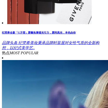
纪梵希全新「G方管」唇膏执掌缎光引力，唇间高光，本色由你
品牌头条
纪梵希美妆秉承品牌时装屋对女性气质的全新构
想，以纪式美学艺..
热点
MOST POPULAR