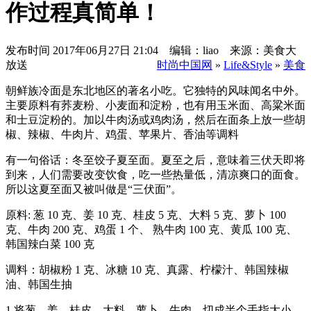
作过程真简单！
发布时间
2017年06月27日 21:04 编辑：liao 来源：美食大
放送
时尚中国网
»
Life&Style
»
美食
朝鲜族冷面是东北地区的著名小吃。它独特的风味闻名中外。
主要原料有荞麦粉、小麦面和淀粉，也有用玉米面、高粱米面
和士豆淀粉的。加以牛肉汤或鸡肉汤，然后在面条上放一些胡
椒、辣椒、牛肉片、鸡蛋、苹果片、香油等调料
有一句俗话：冬至饺子夏至面。夏至之后，意味着三伏天即将
到来，人们需要改变饮食，吃一些热量低，清凉爽口的面食。
所以这夏至面又被叫做是“三伏面”。
原料: 葱 10 克、姜 10 克、桂皮 5 克、大料 5 克、萝卜 100
克、牛肉 200 克、鸡蛋 1 个、 熟牛肉 100 克、黄瓜 100 克、
韩国辣白菜 100 克
调料：胡椒粉 1 克、冰糖 10 克、真露、柠檬汁、韩国辣椒
油、韩国生抽
1.将葱、姜、桂皮、大料、萝卜、牛肉，切成半个手指大小，