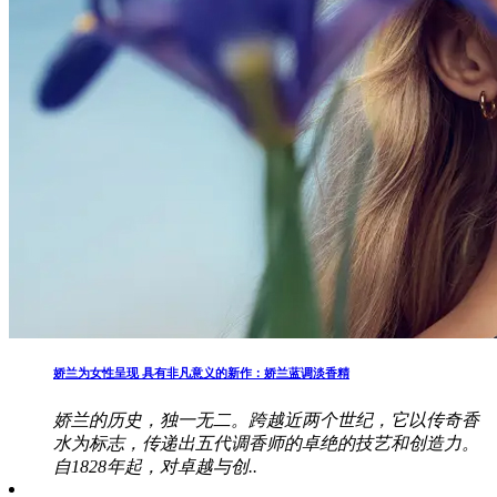
娇兰为女性呈现 具有非凡意义的新作：娇兰蓝调淡香精
娇兰的历史，独一无二。跨越近两个世纪，它以传奇香
水为标志，传递出五代调香师的卓绝的技艺和创造力。
自1828年起，对卓越与创..