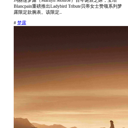
玛丽莲梦露（Marilyn Monroe）百年诞辰之际，宝珀
Blancpain重磅推出Ladybird Tribute贝蒂女士赞颂系列梦
露限定款腕表。该限定..
#
梦露