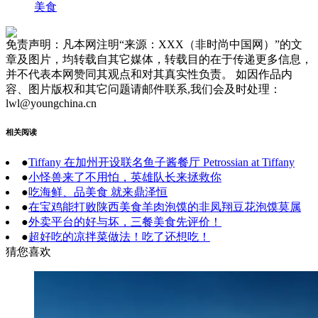
美食
免责声明：凡本网注明“来源：XXX（非时尚中国网）”的文
章及图片，均转载自其它媒体，转载目的在于传递更多信息，
并不代表本网赞同其观点和对其真实性负责。 如因作品内
容、图片版权和其它问题请邮件联系,我们会及时处理：
lwl@youngchina.cn
相关阅读
●
Tiffany 在加州开设联名鱼子酱餐厅 Petrossian at Tiffany
●
小怪兽来了不用怕，英雄队长来拯救你
●
吃海鲜、品美食 就来鼎泽恒
●
在宝鸡能打败陕西美食羊肉泡馍的非凤翔豆花泡馍莫属
●
外卖平台的好与坏，三餐美食先评价！
●
超好吃的凉拌菜做法！吃了还想吃！
猜您喜欢