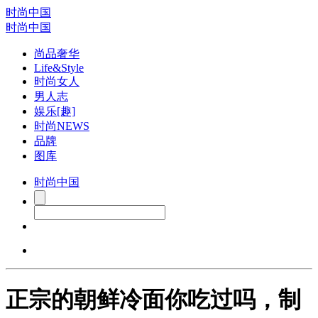
时尚中国
时尚中国
尚品奢华
Life&Style
时尚女人
男人志
娱乐[趣]
时尚NEWS
品牌
图库
时尚中国
正宗的朝鲜冷面你吃过吗，制