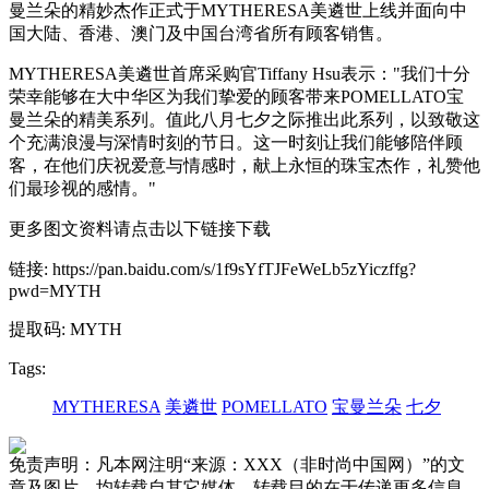
曼兰朵的精妙杰作正式于MYTHERESA美遴世上线并面向中
国大陆、香港、澳门及中国台湾省所有顾客销售。
MYTHERESA美遴世首席采购官Tiffany Hsu表示："我们十分
荣幸能够在大中华区为我们挚爱的顾客带来POMELLATO宝
曼兰朵的精美系列。值此八月七夕之际推出此系列，以致敬这
个充满浪漫与深情时刻的节日。这一时刻让我们能够陪伴顾
客，在他们庆祝爱意与情感时，献上永恒的珠宝杰作，礼赞他
们最珍视的感情。"
更多图文资料请点击以下链接下载
链接: https://pan.baidu.com/s/1f9sYfTJFeWeLb5zYiczffg?
pwd=MYTH
提取码: MYTH
Tags:
MYTHERESA
美遴世
POMELLATO
宝曼兰朵
七夕
免责声明：凡本网注明“来源：XXX（非时尚中国网）”的文
章及图片，均转载自其它媒体，转载目的在于传递更多信息，