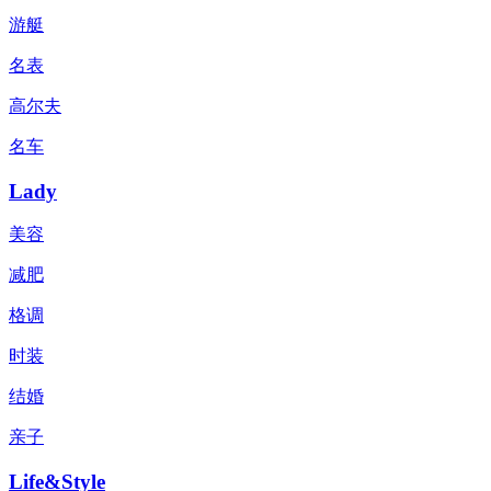
游艇
名表
高尔夫
名车
Lady
美容
减肥
格调
时装
结婚
亲子
Life&Style