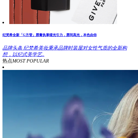
纪梵希全新「G方管」唇膏执掌缎光引力，唇间高光，本色由你
品牌头条
纪梵希美妆秉承品牌时装屋对女性气质的全新构
想，以纪式美学艺..
热点
MOST POPULAR