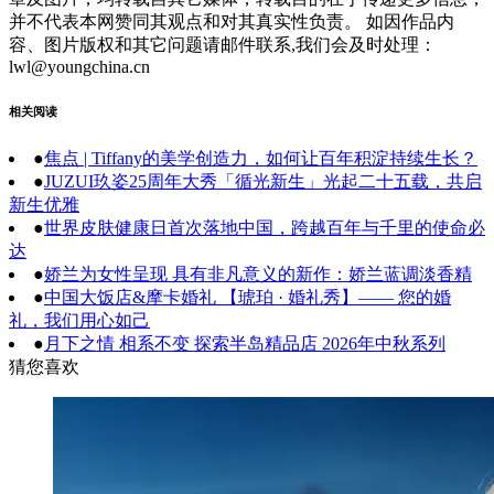
并不代表本网赞同其观点和对其真实性负责。 如因作品内
容、图片版权和其它问题请邮件联系,我们会及时处理：
lwl@youngchina.cn
相关阅读
●
焦点 | Tiffany的美学创造力，如何让百年积淀持续生长？
●
JUZUI玖姿25周年大秀「循光新生」光起二十五载，共启
新生优雅
●
世界皮肤健康日首次落地中国，跨越百年与千里的使命必
达
●
娇兰为女性呈现 具有非凡意义的新作：娇兰蓝调淡香精
●
中国大饭店&摩卡婚礼 【琥珀 · 婚礼秀】—— 您的婚
礼，我们用心如己
●
月下之情 相系不变 探索半岛精品店 2026年中秋系列
猜您喜欢