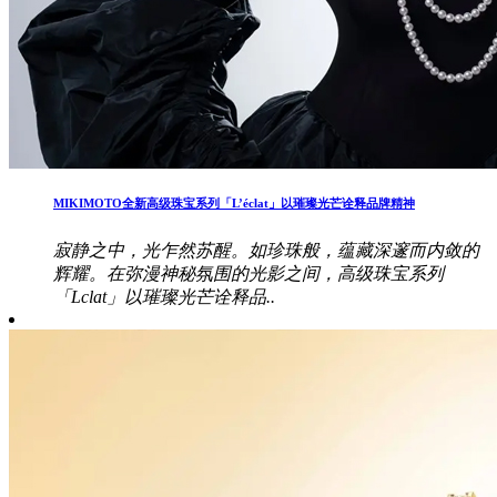
MIKIMOTO全新高级珠宝系列「L’éclat」以璀璨光芒诠释品牌精神
寂静之中，光乍然苏醒。如珍珠般，蕴藏深邃而内敛的
辉耀。在弥漫神秘氛围的光影之间，高级珠宝系列
「Lclat」以璀璨光芒诠释品..