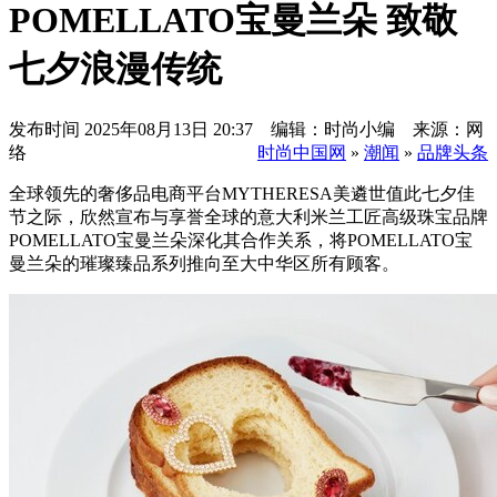
POMELLATO宝曼兰朵 致敬
七夕浪漫传统
发布时间
2025年08月13日 20:37 编辑：时尚小编 来源：网
络
时尚中国网
»
潮闻
»
品牌头条
全球领先的奢侈品电商平台MYTHERESA美遴世值此七夕佳
节之际，欣然宣布与享誉全球的意大利米兰工匠高级珠宝品牌
POMELLATO宝曼兰朵深化其合作关系，将POMELLATO宝
曼兰朵的璀璨臻品系列推向至大中华区所有顾客。