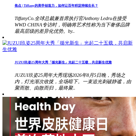
焦点 | Tiffany的美学创造力，如何让百年积淀持续生长？
TiffanyCo.全球总裁兼首席执行官Anthony Ledru在接受
WWD CHINA专访时，明确将艺术性称为当下奢侈品牌
最高层级的差异化优势。by..
JUZUI玖姿25周年大秀「循光新生」光起二十五载，共启新生优雅
JUZUI玖姿25周年大秀现场2026年8月5日晚，秀场之
内，灯光渐次收拢，全场暗下。一束追光刺破静谧，由
聚而散、由散而归，最终聚..