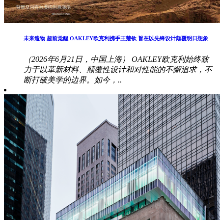
未来造物 超前觉醒 OAKLEY欧克利携手王楚钦 旨在以先锋设计颠覆明日想象
（2026年6月21日，中国上海） OAKLEY欧克利始终致
力于以革新材料、颠覆性设计和对性能的不懈追求，不
断打破美学的边界。如今，..