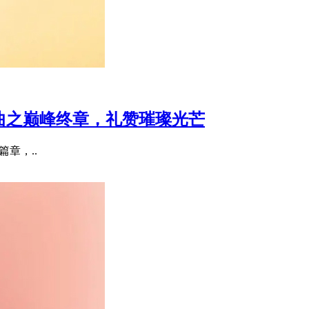
宝三部曲之巅峰终章，礼赞璀璨光芒
要篇章，..