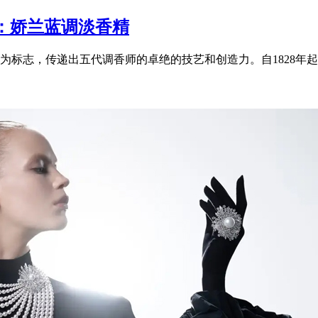
：娇兰蓝调淡香精
标志，传递出五代调香师的卓绝的技艺和创造力。自1828年起，