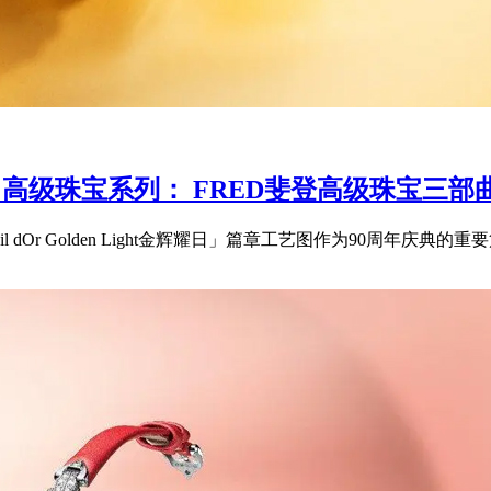
 LIGHT 高级珠宝系列： FRED斐登高级珠
「Soleil dOr Golden Light金辉耀日」篇章工艺图作为90周年庆典的重