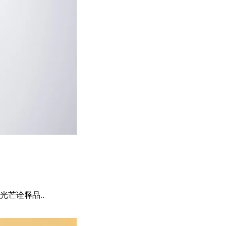
芒诠释品..