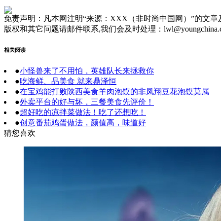
免责声明：凡本网注明“来源：XXX（非时尚中国网）”的文
版权和其它问题请邮件联系,我们会及时处理：lwl@youngchina.
相关阅读
●
小怪兽来了不用怕，英雄队长来拯救你
●
吃海鲜、品美食 就来鼎泽恒
●
在宝鸡能打败陕西美食羊肉泡馍的非凤翔豆花泡馍莫属
●
外卖平台的好与坏，三餐美食先评价！
●
超好吃的凉拌菜做法！吃了还想吃！
●
创意番茄鸡蛋做法，颜值高，味道好
猜您喜欢