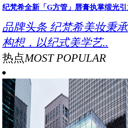
纪梵希全新「G方管」唇膏执掌缎光引
品牌头条
纪梵希美妆秉承
构想，以纪式美学艺..
热点
MOST POPULAR