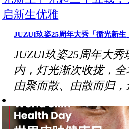
JUZUI玖姿25周年大秀「循光
JUZUI玖姿25周年大秀
内，灯光渐次收拢，全
由聚而散、由散而归，最