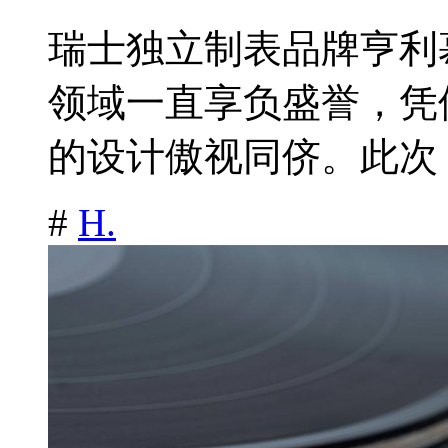
瑞士独立制表品牌亨利慕时H
领域一直享负盛誉，凭
的设计傲视同侪。此次，
#
H.