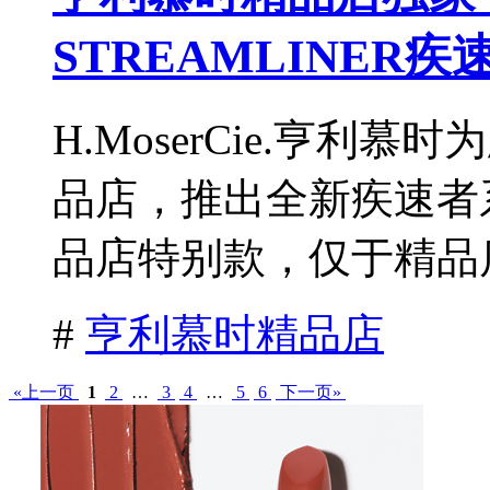
STREAMLINE
H.MoserCie.亨
品店，推出全新疾速者
品店特别款，仅于精品店
#
亨利慕时精品店
«上一页
1
2
…
3
4
…
5
6
下一页»