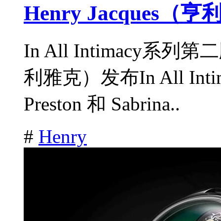
Henry Jacques
In All Intimacy系列
利雅克）发布In All In
Preston 和 Sabrina..
#
Henry