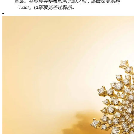
辉耀。在弥漫神秘氛围的光影之间，高级珠宝系列
「Lclat」以璀璨光芒诠释品..