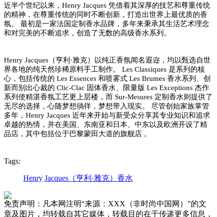
近半个世纪以来，
Henry Jacques 凭借着其深厚的技艺和尊重传统
的精神，在尊重传统的同时不断创新，打造出世界上最优质的香
氛。 最初是一家法国定制香水品牌，多年来秉承其生活艺术理念
和对完美的不断追求，创造了无数的高级香水系列。
Henry Jacques（亨利·雅克）以纯正香氛闻名遐迩，均以甄选自世
界各地的纯天然珍稀原料手工制作。 Les Classiques 是系列的核
心，包括传统的 Les Essences 和喷雾式 Les Brumes 香水系列、创
新而别出心裁的 Clic-Clac 固体香水、限量版 Les Exceptions 杰作
系列使精湛香氛工艺更上层楼，而 Sur-Mesures 定制香水则提供了
无尽的选择，心随梦想徜徉，梦想带入现实。
尽管创始家族掌管
多年，
Henry Jacques 近年来开始与新受众分享其专业知识和追求
卓越的热情，并在美国、东南亚和日本、中东以及欧洲开设了精
品店，其中包括位于巴黎蒙田大道的旗舰店 。
Tags:
Henry
Jacques（亨利·雅克）香水
免责声明：凡本网注明“来源：XXX（非时尚中国网）”的文
章及图片，均转载自其它媒体，转载目的在于传递更多信息，