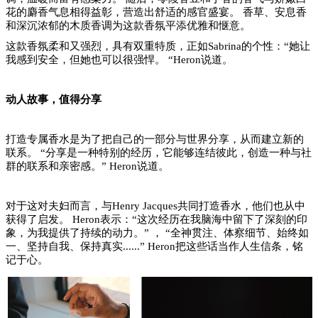
花的麝香气息相得益彰，营造出舒适的感官盛宴。 香草、安息香
和深沉浓郁的木质香调为这款香氛平添优雅和惬意。
这款香氛柔和又强烈，具有双重特质，正如
Sabrina的个性：“她让
我感到安全，但她也可以很强悍。 “Heron说道。
动人故事，值得分享
打造专属香水是为了把自己的一部分与世界分享，从而建立新的
联系。
“分享是一种特别的经历，它能够连结彼此，创造一种与社
群的联系和亲密感。” Heron说道。
对于这对夫妇而言，与
Henry Jacques共同打造香水，他们也从中
获得了启发。 Heron表示：“这次经历在我脑海中留下了深刻的印
象，为我提供了持续的动力。” ， “全神贯注、体察细节、始终如
一、坚持自我、保持真实......” Heron把这些话当作人生信条，铭
记于心。