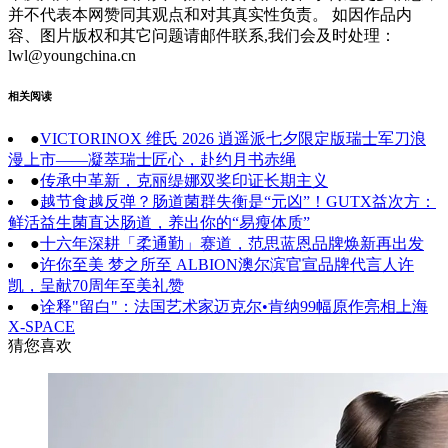
并不代表本网赞同其观点和对其真实性负责。 如因作品内
容、图片版权和其它问题请邮件联系,我们会及时处理：
lwl@youngchina.cn
相关阅读
●
VICTORINOX 维氏 2026 逍遥派七夕限定版瑞士军刀浪
漫上市——凝萃瑞士匠心，赴约月书赤绳
●
传承中革新，克丽缇娜双奖印证长期主义
●
越节食越反弹？肠道菌群失衡是“元凶”！GUTX益次方：
鲜活益生菌直达肠道，养出你的“易瘦体质”
●
十六年深耕「柔通勤」赛道，范思蓝恩品牌焕新再出发
●
许你至美 梦之所至 ALBION澳尔滨官宣品牌代言人许
凯，呈献70周年至美礼赞
●
诠释"留白"：法国艺术家迈克尔•肯纳99幅原作亮相上海
X-SPACE
猜您喜欢