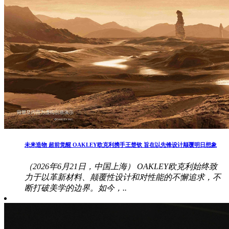
未来造物 超前觉醒 OAKLEY欧克利携手王楚钦 旨在以先锋设计颠覆明日想象
（2026年6月21日，中国上海） OAKLEY欧克利始终致
力于以革新材料、颠覆性设计和对性能的不懈追求，不
断打破美学的边界。如今，..