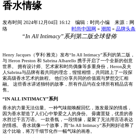
香水情缘
发布时间
2024年12月04日 16:12 编辑：时尚小编 来源：网
络
时尚中国网
»
潮闻
»
品牌头条
“In All Intimacy”
系列第二
版
全球發佈
Henry Jacques（亨利·雅克）发布“In All Intimacy”系列的第二版，
与 Heron Preston 和 Sabrina Albarello 携手开启了一个全新的创意
世界。 拥有设计师、艺术家和时尚偶像等多重身份，Heron及夫
人Sabrina与品牌有着共同的理念，惺惺相惜，共同踏上了一段探
索高级香水艺术的旅程。 他们分享共同的价值观与梦想交汇相
融。 这些香水讲述独特的故事，所有作品均在全球所有精品店有
售。
“IN ALL INTIMACY”系列
香水的力量无法估量。一种气味能唤醒回忆，激发最深的情感，
因为香水塑造了人们心中挚爱之人的身份。
毋庸置疑，优质的香
水胜过千言万语。
一款香氛，一段情缘，凝聚了无法用言语表达
的情感。
香水就像一个故事，而
“In All Intimacy”系列刚好诠释了
这个比喻，将万千细节化作一幅气味的画卷。