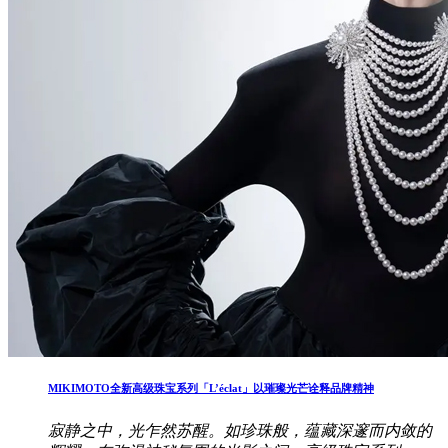
MIKIMOTO全新高级珠宝系列「L’éclat」以璀璨光芒诠释品牌精神
寂静之中，光乍然苏醒。如珍珠般，蕴藏深邃而内敛的