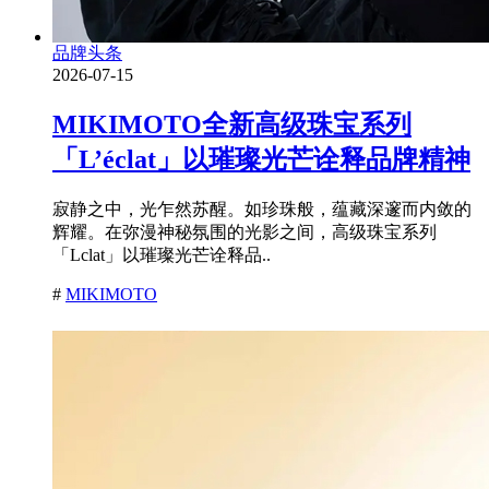
品牌头条
2026-07-15
MIKIMOTO全新高级珠宝系列
「L’éclat」以璀璨光芒诠释品牌精神
寂静之中，光乍然苏醒。如珍珠般，蕴藏深邃而内敛的
辉耀。在弥漫神秘氛围的光影之间，高级珠宝系列
「Lclat」以璀璨光芒诠释品..
#
MIKIMOTO