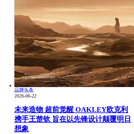
品牌头条
2026-06-22
未来造物 超前觉醒 OAKLEY欧克利
携手王楚钦 旨在以先锋设计颠覆明日
想象