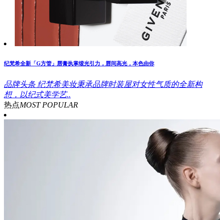
纪梵希全新「G方管」唇膏执掌缎光引力，唇间高光，本色由你
品牌头条
纪梵希美妆秉承品牌时装屋对女性气质的全新构
想，以纪式美学艺..
热点
MOST POPULAR