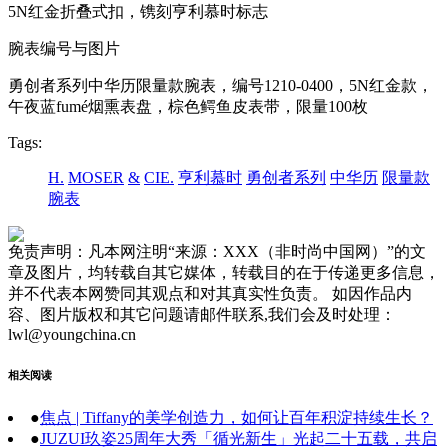
5N红金折叠式扣，镌刻亨利慕时标志
腕表编号与图片
勇创者系列中华历限量款腕表，编号1210-0400，5N红金款，
午夜蓝fumé烟熏表盘，棕色鳄鱼皮表带，限量100枚
Tags:
H.
MOSER
&
CIE.
亨利慕时
勇创者系列
中华历
限量款
腕表
免责声明：凡本网注明“来源：XXX（非时尚中国网）”的文
章及图片，均转载自其它媒体，转载目的在于传递更多信息，
并不代表本网赞同其观点和对其真实性负责。 如因作品内
容、图片版权和其它问题请邮件联系,我们会及时处理：
lwl@youngchina.cn
相关阅读
●
焦点 | Tiffany的美学创造力，如何让百年积淀持续生长？
●
JUZUI玖姿25周年大秀「循光新生」光起二十五载，共启