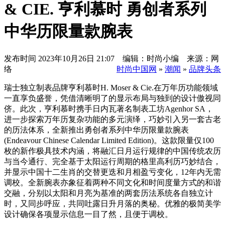
& CIE. 亨利慕时 勇创者系列
中华历限量款腕表
发布时间
2023年10月26日 21:07 编辑：时尚小编 来源：网
络
时尚中国网
»
潮闻
»
品牌头条
瑞士独立制表品牌亨利慕时H. Moser & Cie.在万年历功能领域
一直享负盛誉，凭借清晰明了的显示布局与独到的设计傲视同
侪。此次，亨利慕时携手日内瓦著名制表工坊Agenhor SA，
进一步探索万年历复杂功能的多元演绎，巧妙引入另一套古老
的历法体系，全新推出勇创者系列中华历限量款腕表
(Endeavour Chinese Calendar Limited Edition)。这款限量仅100
枚的新作极具技术内涵，将融汇日月运行规律的中国传统农历
与当今通行、完全基于太阳运行周期的格里高利历巧妙结合，
并显示中国十二生肖的交替更迭和月相盈亏变化，12年内无需
调校。全新腕表亦象征着两种不同文化和时间度量方式的和谐
交融，分别以太阳和月亮为基准的两套历法系统各自独立计
时，又同步呼应，共同吐露日升月落的奥秘。优雅的极简美学
设计确保各项显示信息一目了然，且便于调校。