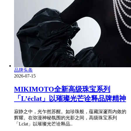
品牌头条
2026-07-15
MIKIMOTO全新高级珠宝系列
「L’éclat」以璀璨光芒诠释品牌精神
寂静之中，光乍然苏醒。如珍珠般，蕴藏深邃而内敛的
辉耀。在弥漫神秘氛围的光影之间，高级珠宝系列
「Lclat」以璀璨光芒诠释品..