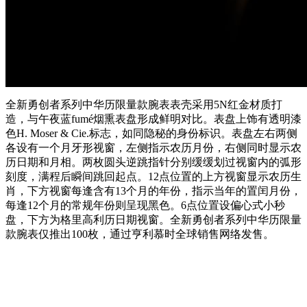
全新勇创者系列中华历限量款腕表表壳采用5N红金材质打
造，与午夜蓝fumé烟熏表盘形成鲜明对比。表盘上饰有透明漆
色H. Moser & Cie.标志，如同隐秘的身份标识。表盘左右两侧
各设有一个月牙形视窗，左侧指示农历月份，右侧同时显示农
历日期和月相。两枚圆头逆跳指针分别缓缓划过视窗内的弧形
刻度，满程后瞬间跳回起点。12点位置的上方视窗显示农历生
肖，下方视窗每逢含有13个月的年份，指示当年的置闰月份，
每逢12个月的常规年份则呈现黑色。6点位置设偏心式小秒
盘，下方为格里高利历日期视窗。全新勇创者系列中华历限量
款腕表仅推出100枚，通过亨利慕时全球销售网络发售。