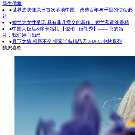
新生优雅
●
世界皮肤健康日首次落地中国，跨越百年与千里的使命必
达
●
娇兰为女性呈现 具有非凡意义的新作：娇兰蓝调淡香精
●
中国大饭店&摩卡婚礼 【琥珀 · 婚礼秀】—— 您的婚
礼，我们用心如己
●
月下之情 相系不变 探索半岛精品店 2026年中秋系列
猜您喜欢