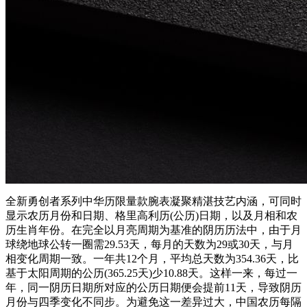
全新勇创者系列中华历限量款腕表凝聚精湛技艺内涵，可同时
显示农历月份和日期、格里高利历(公历)日期，以及月相和农
历生肖年份。在完全以月亮周期为基准的阴历历法中，由于月
球绕地球公转一圈需29.53天，每月的天数为29或30天，与月
相变化周期一致。一年共12个月，平均总天数为354.36天，比
基于太阳周期的公历(365.25天)少10.88天。这样一来，每过一
年，同一阴历日期所对应的公历日期便会提前11天，导致阴历
月份与四季变化不同步。为避免这一差异过大，中国农历每隔