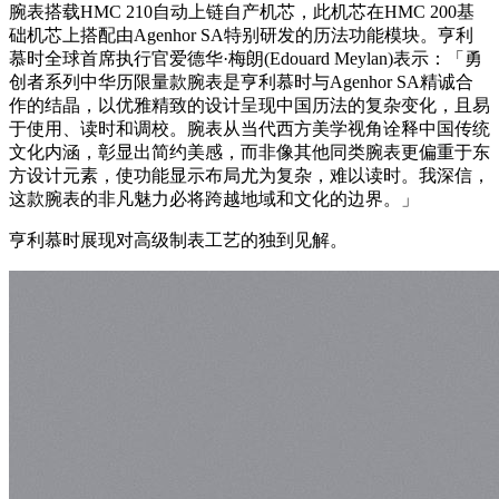
腕表搭载HMC 210自动上链自产机芯，此机芯在HMC 200基
础机芯上搭配由Agenhor SA特别研发的历法功能模块。亨利
慕时全球首席执行官爱德华·梅朗(Edouard Meylan)表示：「勇
创者系列中华历限量款腕表是亨利慕时与Agenhor SA精诚合
作的结晶，以优雅精致的设计呈现中国历法的复杂变化，且易
于使用、读时和调校。腕表从当代西方美学视角诠释中国传统
文化内涵，彰显出简约美感，而非像其他同类腕表更偏重于东
方设计元素，使功能显示布局尤为复杂，难以读时。我深信，
这款腕表的非凡魅力必将跨越地域和文化的边界。」
亨利慕时展现对高级制表工艺的独到见解。