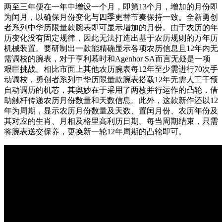
两至三年便在一年中增设一个月，即第13个月，增加的月份即
为闰月，以确保月份变化与四季更替节奏保持一致。全新勇创
者系列中华历限量款腕表即可显示增加的月份。由于农历的年
历变化没有固定规律，因此无法打造出基于农历规则的万年历
机械装置。要研制出一款能精确显示各项农历信息且12年内无
需调校的腕表，对于亨利慕时和Agenhor SA而言无疑是一项
艰巨挑战。相比市面上其他农历腕表每12年至少需进行70次手
动调校，勇创者系列中华历限量款腕表搭载12年无需人工干预
自动调历的机芯，其奥妙在于采用了两枚并行运作的凸轮，借
助触杆传递农历月份数量和天数信息。此外，这款新作还以12
年为周期，显示农历月份数量及天数、置闰月份、农历年份及
其对应的生肖、月相及格里高利历日期。每当周期结束，只需
将腕表送交保养，更换新一轮12年周期的凸轮即可。