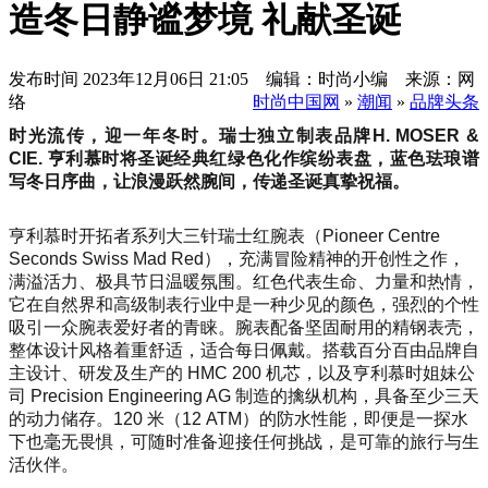
造冬日静谧梦境 礼献圣诞
发布时间
2023年12月06日 21:05 编辑：时尚小编 来源：网
络
时尚中国网
»
潮闻
»
品牌头条
时光流传，迎一年冬时。瑞士独立制表品牌H. MOSER &
CIE. 亨利慕时将圣诞经典红绿色化作缤纷表盘，蓝色珐琅谱
写冬日序曲，让浪漫跃然腕间，传递圣诞真挚祝福。
亨利慕时开拓者系列大三针瑞士红腕表（Pioneer Centre
Seconds Swiss Mad Red），充满冒险精神的开创性之作，
满溢活力、极具节日温暖氛围。红色代表生命、力量和热情，
它在自然界和高级制表行业中是一种少见的颜色，强烈的个性
吸引一众腕表爱好者的青睐。腕表配备坚固耐用的精钢表壳，
整体设计风格着重舒适，适合每日佩戴。搭载百分百由品牌自
主设计、研发及生产的 HMC 200 机芯，以及亨利慕时姐妹公
司 Precision Engineering AG 制造的擒纵机构，具备至少三天
的动力储存。120 米（12 ATM）的防水性能，即便是一探水
下也毫无畏惧，可随时准备迎接任何挑战，是可靠的旅行与生
活伙伴。