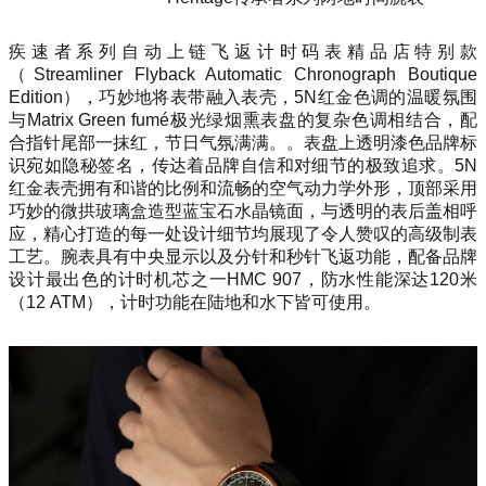
疾速者系列自动上链飞返计时码表精品店特别款
（Streamliner Flyback Automatic Chronograph Boutique
Edition），巧妙地将表带融入表壳，5N红金色调的温暖氛围
与Matrix Green fumé极光绿烟熏表盘的复杂色调相结合，配
合指针尾部一抹红，节日气氛满满。。表盘上透明漆色品牌标
识宛如隐秘签名，传达着品牌自信和对细节的极致追求。5N
红金表壳拥有和谐的比例和流畅的空气动力学外形，顶部采用
巧妙的微拱玻璃盒造型蓝宝石水晶镜面，与透明的表后盖相呼
应，精心打造的每一处设计细节均展现了令人赞叹的高级制表
工艺。腕表具有中央显示以及分针和秒针飞返功能，配备品牌
设计最出色的计时机芯之一HMC 907，防水性能深达120米
（12 ATM），计时功能在陆地和水下皆可使用。