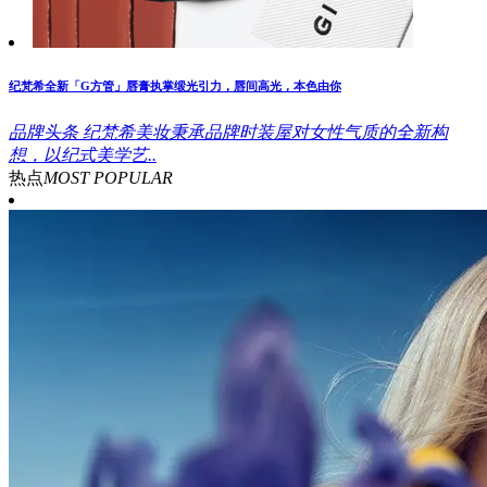
纪梵希全新「G方管」唇膏执掌缎光引力，唇间高光，本色由你
品牌头条
纪梵希美妆秉承品牌时装屋对女性气质的全新构
想，以纪式美学艺..
热点
MOST POPULAR