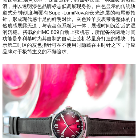
酒，并以透明漆色品牌标志低调展现身份。白色显示的传统轨
道式分钟刻度与覆有Super-LumiNova®夜光涂层的燕尾形指
针，形成现代感十足的鲜明对比。灰色羚羊皮表带将整体的自
然质感展露无遗，与表盘色系融为一体，展现时间沉淀后的温
润沉稳。搭载的HMC 809自动上弦机芯，所配备的两地时间
功能是亨利慕时为其自制的自动上弦机芯量身打造的模块，指
示第二时区的灰色指针可在不使用时隐藏在主时针之下，呼应
品牌对于极简主义的不懈追求。