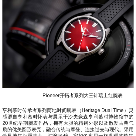
Pioneer开拓者系列大三针瑞士红腕表
亨利慕时传承者系列两地时间腕表（Heritage Dual Time）灵
感源自亨利慕时怀表与展示于沙夫豪森亨利慕时博物馆中的
20世纪早期腕表作品，拥有大胆的精钢外形以及散发古典气
质的优美圆形表壳，融合传统与摩登、连接过去与现代。采用
勃艮地红烟熏表盘，深邃迷醉，宛如冬夜里一杯温暖的热红