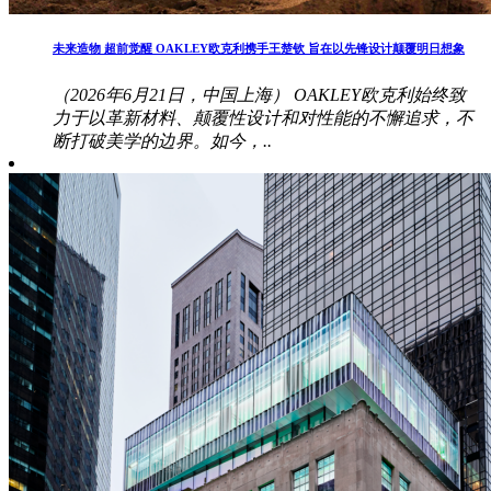
未来造物 超前觉醒 OAKLEY欧克利携手王楚钦 旨在以先锋设计颠覆明日想象
（2026年6月21日，中国上海） OAKLEY欧克利始终致
力于以革新材料、颠覆性设计和对性能的不懈追求，不
断打破美学的边界。如今，..