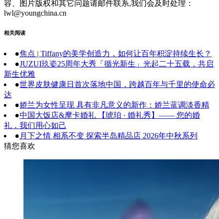
容、图片版权和其它问题请邮件联系,我们会及时处理：
lwl@youngchina.cn
相关阅读
●
焦点 | Tiffany的美学创造力，如何让百年积淀持续生长？
●
JUZUI玖姿25周年大秀「循光新生」光起二十五载，共启
新生优雅
●
世界皮肤健康日首次落地中国，跨越百年与千里的使命必
达
●
娇兰为女性呈现 具有非凡意义的新作：娇兰蓝调淡香精
●
中国大饭店&摩卡婚礼 【琥珀 · 婚礼秀】—— 您的婚
礼，我们用心如己
●
月下之情 相系不变 探索半岛精品店 2026年中秋系列
猜您喜欢