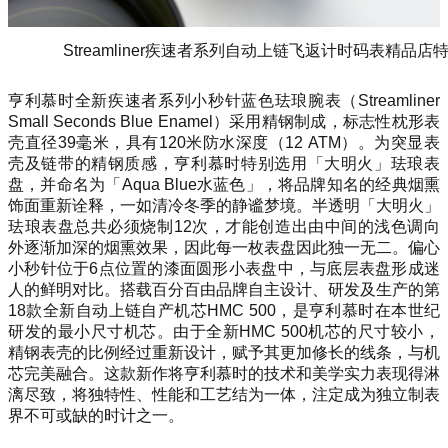
Streamliner疾速者系列自动上链飞返计时码表精品店
亨利慕时全新疾速者系列小秒针蓝色珐琅腕表（Streamliner
Small Seconds Blue Enamel）采用精钢制成，标志性枕形表
壳直径39毫米，具有120米防水深度（12 ATM）。为突显表
壳及链带的精钢质感，亨利慕时特别选用「大明火」珐琅表
盘，并命名为「Aqua Blue水蓝色」，将品牌知名的经典烟熏
饰面重新诠释，一如清冷冬季的静谧梦境。半透明「大明火」
珐琅表盘总共必须烧制12次，才能创造出由中间的浅色调向
外逐渐加深的烟熏效果，因此每一枚表盘因此独一无二。偏心
小秒针位于6点位置的漆面圆形小表盘中，与底层表盘形成迷
人的鲜明对比。搭载百分百由品牌自主设计、研发及生产的第
18款全新自动上链自产机芯HMC 500，是亨利慕时在本世纪
研发的最小尺寸机芯。由于全新HMC 500机芯的尺寸较小，
精钢表壳的比例经过重新设计，赋予其更加修长的线条，与机
芯完美融合。这款新作将亨利慕时的技术和美学实力表现得淋
漓尽致，将独特性、性能和工艺结为一体，注定成为独立制表
界不可或缺的时计之一。