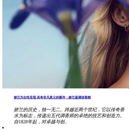
娇兰为女性呈现 具有非凡意义的新作：娇兰蓝调淡香精
娇兰的历史，独一无二。跨越近两个世纪，它以传奇香
水为标志，传递出五代调香师的卓绝的技艺和创造力。
自1828年起，对卓越与创..