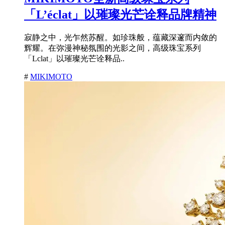
「L’éclat」以璀璨光芒诠释品牌精神
寂静之中，光乍然苏醒。如珍珠般，蕴藏深邃而内敛的
辉耀。在弥漫神秘氛围的光影之间，高级珠宝系列
「Lclat」以璀璨光芒诠释品..
#
MIKIMOTO