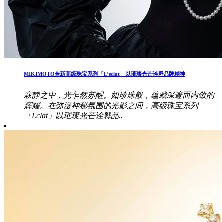
MIKIMOTO全新高级珠宝系列「L’éclat」以璀璨光芒诠释品牌精神
寂静之中，光乍然苏醒。如珍珠般，蕴藏深邃而内敛的
辉耀。在弥漫神秘氛围的光影之间，高级珠宝系列
「Lclat」以璀璨光芒诠释品..