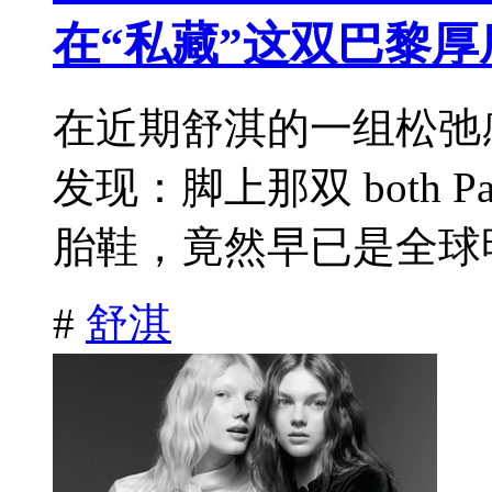
在“私藏”这双巴黎厚
在近期舒淇的一组松弛
发现：脚上那双 both Pa
胎鞋，竟然早已是全球明
#
舒淇