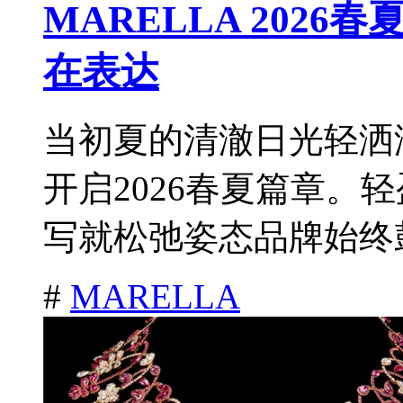
MARELLA 202
在表达
当初夏的清澈日光轻洒海
开启2026春夏篇章。
写就松弛姿态品牌始终鼓
#
MARELLA