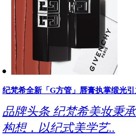
纪梵希全新「G方管」唇膏执掌缎光引
品牌头条
纪梵希美妆秉承
构想，以纪式美学艺..