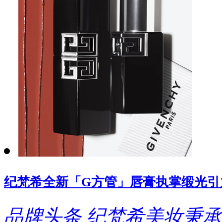
纪梵希全新「G方管」唇膏执掌缎光引
品牌头条
纪梵希美妆秉承