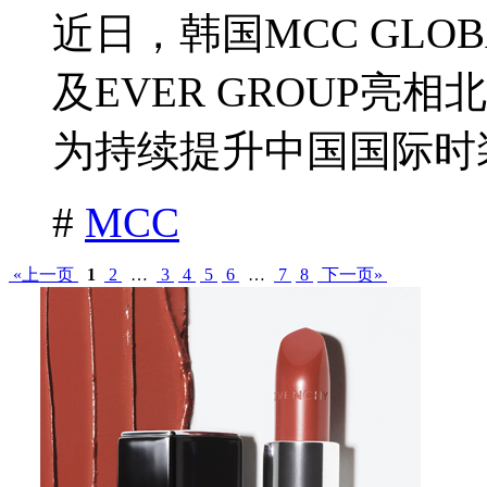
近日，韩国MCC GL
及EVER GROUP亮
为持续提升中国国际时装周
#
MCC
«上一页
1
2
…
3
4
5
6
…
7
8
下一页»