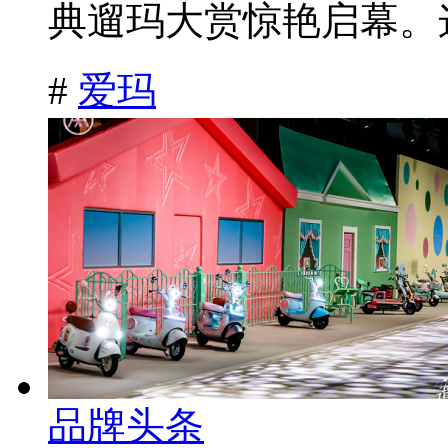
典遛玛大赏惊艳启幕。这
#
爱玛
品牌头条