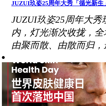
JUZUI玖姿25周年大秀「循光
JUZUI玖姿25周年大秀
内，灯光渐次收拢，全
由聚而散、由散而归，最