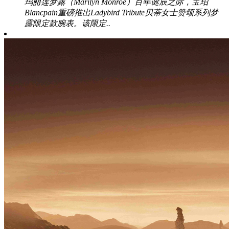
玛丽莲梦露（Marilyn Monroe）百年诞辰之际，宝珀
Blancpain重磅推出Ladybird Tribute贝蒂女士赞颂系列梦
露限定款腕表。该限定..