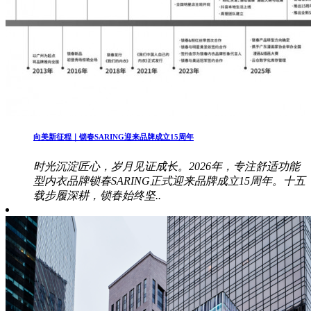
向美新征程｜锁春SARING迎来品牌成立15周年
时光沉淀匠心，岁月见证成长。2026年，专注舒适功能
型内衣品牌锁春SARING正式迎来品牌成立15周年。十五
载步履深耕，锁春始终坚..