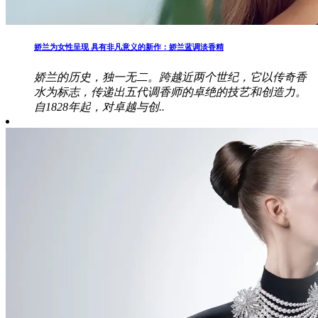
娇兰为女性呈现 具有非凡意义的新作：娇兰蓝调淡香精
娇兰的历史，独一无二。跨越近两个世纪，它以传奇香
水为标志，传递出五代调香师的卓绝的技艺和创造力。
自1828年起，对卓越与创..