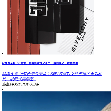
纪梵希全新「G方管」唇膏执掌缎光引力，唇间高光，本色由你
品牌头条
纪梵希美妆秉承品牌时装屋对女性气质的全新构
想，以纪式美学艺..
热点
MOST POPULAR