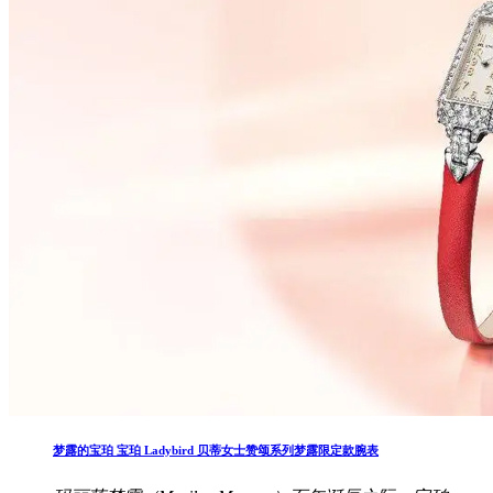
梦露的宝珀 宝珀 Ladybird 贝蒂女士赞颂系列梦露限定款腕表