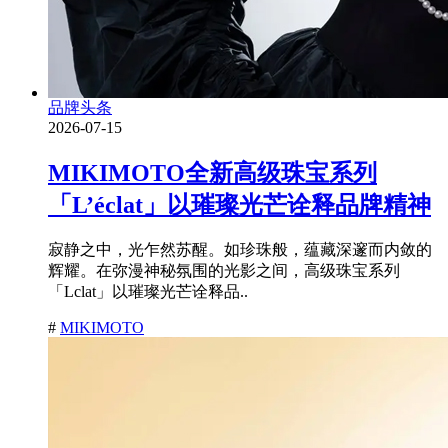
品牌头条
2026-07-15
MIKIMOTO全新高级珠宝系列
「L’éclat」以璀璨光芒诠释品牌精神
寂静之中，光乍然苏醒。如珍珠般，蕴藏深邃而内敛的
辉耀。在弥漫神秘氛围的光影之间，高级珠宝系列
「Lclat」以璀璨光芒诠释品..
#
MIKIMOTO