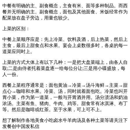
中餐有明确的主、副食概念，主食有米、面等多种制品。而西
餐并无明确的主、副食概念，面包及其他面食、米饭经常作为
配菜放在盘子旁边，用量也较少。
上菜的区别：
中餐上菜顺序应是：先上冷菜、饮料及酒，后上热菜，然后上
主食，最后上甜食点和水果。宴会上桌数很多时，各桌的每一
道菜应同时上。
上菜的方式大体上有以下几种：一是把大盘菜端上，由各人自
取;二是由侍者托着菜盘逐一给每位分让;三是用小碟盛放，每
人一份。
西餐上菜程序通常是：面包黄油→冷菜→汤斗海鲜→主菜→甜
点心→咖啡和水果。冷菜、汤，同时就着面包吃。冷菜也叫开
胃小菜，作为第一道菜，一般与开胃酒并用。汤分渍汤和奶油
浓汤。主菜有鱼、猪肉、牛肉、鸡等。甜食常有冰淇淋、布丁
等。然后是咖啡或红茶。至于水果，可上可不上。
想了解制作各地美食小吃卤水牛羊肉汤及各种土菜等请关注下
发餐创中国发私信