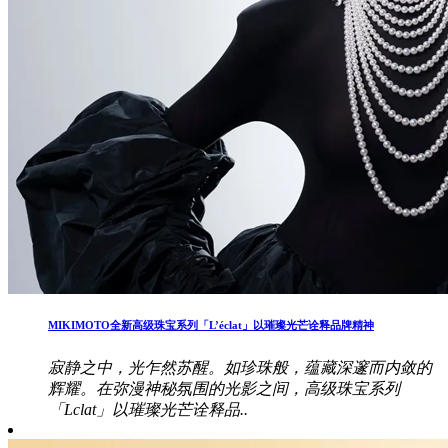
MIKIMOTO全新高级珠宝系列「L’éclat」以璀璨光芒诠释品牌精神
寂静之中，光乍然苏醒。如珍珠般，蕴藏深邃而内敛的
辉耀。在弥漫神秘氛围的光影之间，高级珠宝系列
「Lclat」以璀璨光芒诠释品..