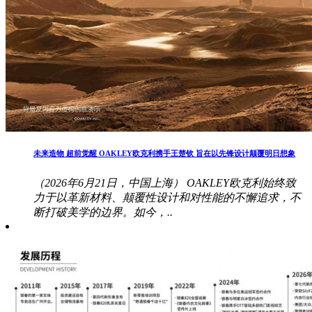
未来造物 超前觉醒 OAKLEY欧克利携手王楚钦 旨在以先锋设计颠覆明日想象
（2026年6月21日，中国上海） OAKLEY欧克利始终致
力于以革新材料、颠覆性设计和对性能的不懈追求，不
断打破美学的边界。如今，..