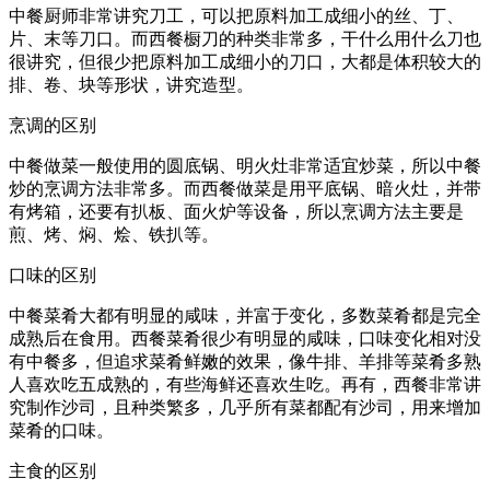
中餐厨师非常讲究刀工，可以把原料加工成细小的丝、丁、
片、末等刀口。而西餐橱刀的种类非常多，干什么用什么刀也
很讲究，但很少把原料加工成细小的刀口，大都是体积较大的
排、卷、块等形状，讲究造型。
烹调的区别
中餐做菜一般使用的圆底锅、明火灶非常适宜炒菜，所以中餐
炒的烹调方法非常多。而西餐做菜是用平底锅、暗火灶，并带
有烤箱，还要有扒板、面火炉等设备，所以烹调方法主要是
煎、烤、焖、烩、铁扒等。
口味的区别
中餐菜肴大都有明显的咸味，并富于变化，多数菜肴都是完全
成熟后在食用。西餐菜肴很少有明显的咸味，口味变化相对没
有中餐多，但追求菜肴鲜嫩的效果，像牛排、羊排等菜肴多熟
人喜欢吃五成熟的，有些海鲜还喜欢生吃。再有，西餐非常讲
究制作沙司，且种类繁多，几乎所有菜都配有沙司，用来增加
菜肴的口味。
主食的区别