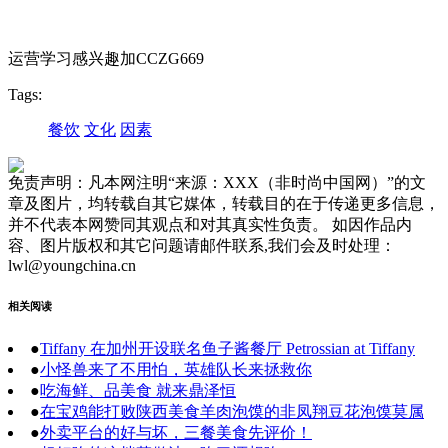
运营学习感兴趣加CCZG669
Tags:
餐饮
文化
因素
免责声明：凡本网注明“来源：XXX（非时尚中国网）”的文
章及图片，均转载自其它媒体，转载目的在于传递更多信息，
并不代表本网赞同其观点和对其真实性负责。 如因作品内
容、图片版权和其它问题请邮件联系,我们会及时处理：
lwl@youngchina.cn
相关阅读
●
Tiffany 在加州开设联名鱼子酱餐厅 Petrossian at Tiffany
●
小怪兽来了不用怕，英雄队长来拯救你
●
吃海鲜、品美食 就来鼎泽恒
●
在宝鸡能打败陕西美食羊肉泡馍的非凤翔豆花泡馍莫属
●
外卖平台的好与坏，三餐美食先评价！