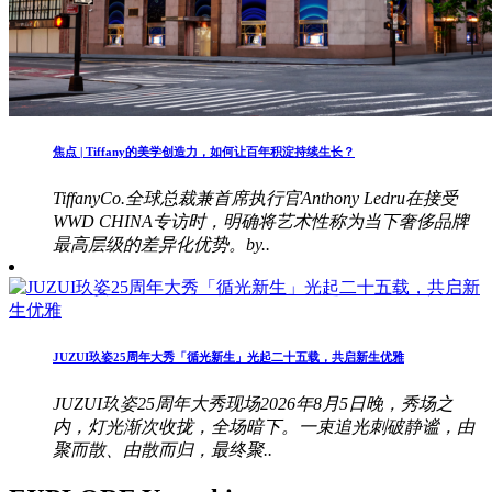
焦点 | Tiffany的美学创造力，如何让百年积淀持续生长？
TiffanyCo.全球总裁兼首席执行官Anthony Ledru在接受
WWD CHINA专访时，明确将艺术性称为当下奢侈品牌
最高层级的差异化优势。by..
JUZUI玖姿25周年大秀「循光新生」光起二十五载，共启新生优雅
JUZUI玖姿25周年大秀现场2026年8月5日晚，秀场之
内，灯光渐次收拢，全场暗下。一束追光刺破静谧，由
聚而散、由散而归，最终聚..