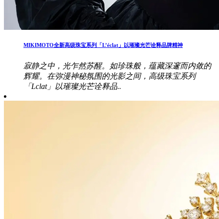
MIKIMOTO全新高级珠宝系列「L’éclat」以璀璨光芒诠释品牌精神
寂静之中，光乍然苏醒。如珍珠般，蕴藏深邃而内敛的
辉耀。在弥漫神秘氛围的光影之间，高级珠宝系列
「Lclat」以璀璨光芒诠释品..