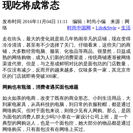
现吃将成常态
发布时间
2016年11月04日 11:11 编辑：时尚小编 来源：网
络
时尚中国网
»
Life&Style
»
生活
走在街头，最大的变化就是前几年热闹非凡的店铺，现在变得
冷冷清清，甚至有不少选择了关门。仔细看来，这些关门的商
铺，大多数经营电脑、服装、化妆品等商品。很显然，日益成
熟的网络购物，成为人们新的消费渠道，传统商铺逐渐被网络
渠道代替。但是，与之形成鲜明对比的是面包坊的门店数量，
不仅没有减少，反而开的越来越多。仅味多美一家，其北京市
区的门店就即将突破300家。
网购也有瓶颈，消费者遇买面包难题
如火如荼的电商，改变了既有的商业形态。小到生活用品，大
到家电家具，从高科技的电脑，到日常的衣服鞋帽，都是通过
网络购买。但对于面包来说，则很少见有人网购。那么，是因
为面包的消费人群太少吗?小章在一家设计公司上班，是一个
典型的网购达人，也是一个面包控，她大部分的物品都是通过
网络购买，只有面包没有在网络上买过。