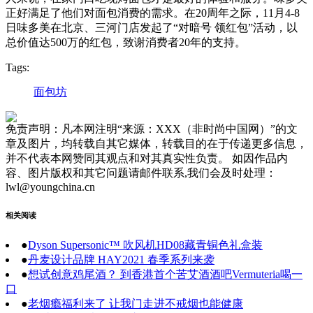
正好满足了他们对面包消费的需求。在20周年之际，11月4-8
日味多美在北京、三河门店发起了“对暗号 领红包”活动，以
总价值达500万的红包，致谢消费者20年的支持。
Tags:
面包坊
免责声明：凡本网注明“来源：XXX（非时尚中国网）”的文
章及图片，均转载自其它媒体，转载目的在于传递更多信息，
并不代表本网赞同其观点和对其真实性负责。 如因作品内
容、图片版权和其它问题请邮件联系,我们会及时处理：
lwl@youngchina.cn
相关阅读
●
Dyson Supersonic™ 吹风机HD08藏青铜色礼盒装
●
丹麦设计品牌 HAY2021 春季系列来袭
●
想试创意鸡尾酒？ 到香港首个苦艾酒酒吧Vermuteria喝一
口
●
老烟瘾福利来了 让我门走进不戒烟也能健康