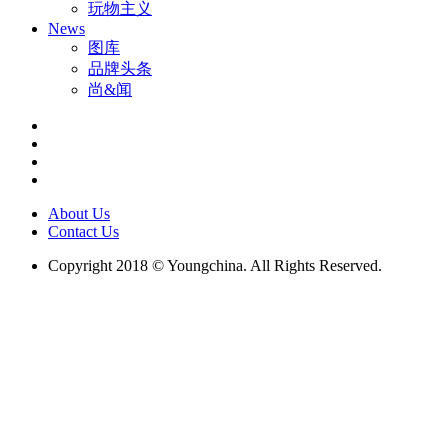
玩物主义
News
图库
品牌头条
尚&闻
About Us
Contact Us
Copyright 2018 © Youngchina. All Rights Reserved.