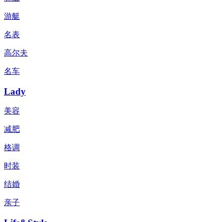
游艇
名表
高尔夫
名车
Lady
美容
减肥
格调
时装
结婚
亲子