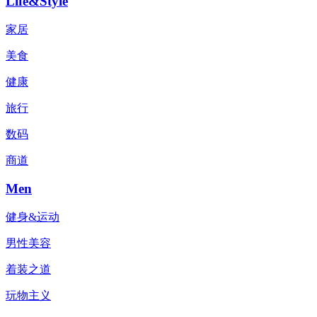
Life&Style
家居
美食
健康
旅行
数码
商道
Men
健身&运动
男性美容
着装之道
玩物主义