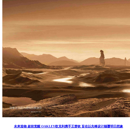
未来造物 超前觉醒 OAKLEY欧克利携手王楚钦 旨在以先锋设计颠覆明日想象