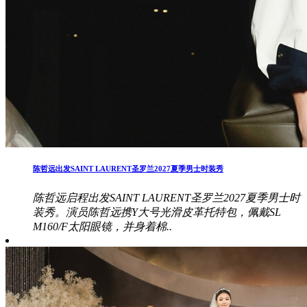
陈哲远出发SAINT LAURENT圣罗兰2027夏季男士时装秀
陈哲远启程出发SAINT LAURENT圣罗兰2027夏季男士时
装秀。演员陈哲远携Y大号光滑皮革托特包，佩戴SL
M160/F太阳眼镜，并身着棉..