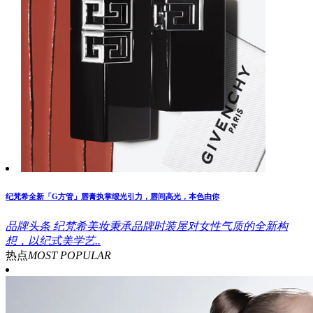
纪梵希全新「G方管」唇膏执掌缎光引力，唇间高光，本色由你
品牌头条
纪梵希美妆秉承品牌时装屋对女性气质的全新构
想，以纪式美学艺..
热点
MOST POPULAR