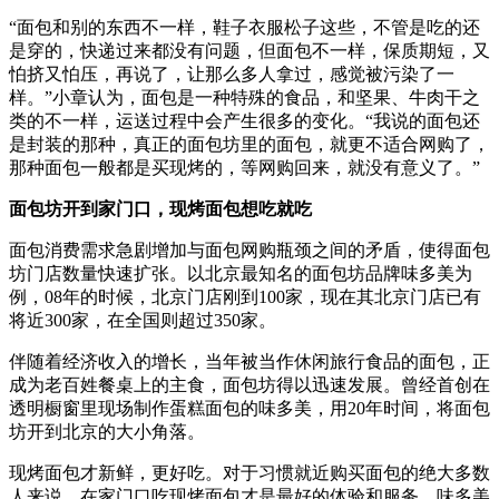
“面包和别的东西不一样，鞋子衣服松子这些，不管是吃的还
是穿的，快递过来都没有问题，但面包不一样，保质期短，又
怕挤又怕压，再说了，让那么多人拿过，感觉被污染了一
样。”小章认为，面包是一种特殊的食品，和坚果、牛肉干之
类的不一样，运送过程中会产生很多的变化。“我说的面包还
是封装的那种，真正的面包坊里的面包，就更不适合网购了，
那种面包一般都是买现烤的，等网购回来，就没有意义了。”
面包坊开到家门口，现烤面包想吃就吃
面包消费需求急剧增加与面包网购瓶颈之间的矛盾，使得面包
坊门店数量快速扩张。以北京最知名的面包坊品牌味多美为
例，08年的时候，北京门店刚到100家，现在其北京门店已有
将近300家，在全国则超过350家。
伴随着经济收入的增长，当年被当作休闲旅行食品的面包，正
成为老百姓餐桌上的主食，面包坊得以迅速发展。曾经首创在
透明橱窗里现场制作蛋糕面包的味多美，用20年时间，将面包
坊开到北京的大小角落。
现烤面包才新鲜，更好吃。对于习惯就近购买面包的绝大多数
人来说，在家门口吃现烤面包才是最好的体验和服务。味多美