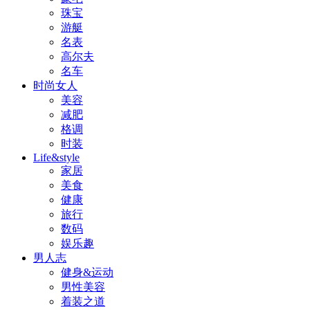
珠宝
游艇
名表
高尔夫
名车
时尚女人
美容
减肥
格调
时装
Life&style
家居
美食
健康
旅行
数码
娱乐趣
男人志
健身&运动
男性美容
着装之道