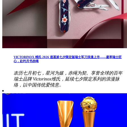
VICTORINOX 维氏 2026 逍遥派七夕限定版瑞士军刀浪漫上市——凝萃瑞士匠
心，赴约月书赤绳
农历七月初七，星河为媒，赤绳为契。享誉全球的百年
瑞士品牌 Victorinox维氏，延续七夕限定系列的浪漫脉
络，以中国传统爱情意..