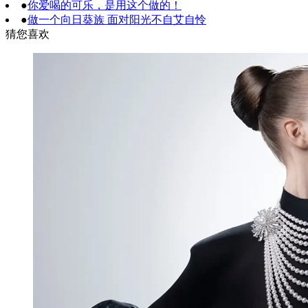
●
你爱喝的可乐，是用这个做的！
●
做一个向日葵族 面对阳光不自艾自怜
猜您喜欢