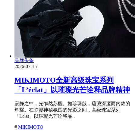
品牌头条
2026-07-15
MIKIMOTO全新高级珠宝系列
「L’éclat」以璀璨光芒诠释品牌精神
寂静之中，光乍然苏醒。如珍珠般，蕴藏深邃而内敛的
辉耀。在弥漫神秘氛围的光影之间，高级珠宝系列
「Lclat」以璀璨光芒诠释品..
#
MIKIMOTO