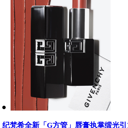
纪梵希全新「G方管」唇膏执掌缎光引