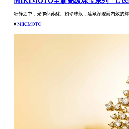
MIKIMOTO全新高级珠宝系列「L’é
寂静之中，光乍然苏醒。如珍珠般，蕴藏深邃而内敛的辉耀
#
MIKIMOTO