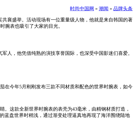
时尚中国网
»
潮闻
»
品牌头条
嘉宾共襄盛举。活动现场有一位重量级人物，他就是来自韩国的著
界时腕表也吸引了大家的目光。
气军人，他凭借纯熟的演技享誉国际，也深受中国影迷们喜爱。
。欧米茄在今年5月刚刚发布三款不同材质和配色的世界时腕表，如今
为吸睛。这款全新世界时腕表的表壳为43毫米，由精钢材质打造，
之前的蓝盘世界时稍浅，通过渐变处理逼真地再现了海洋围绕陆地