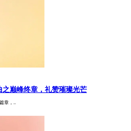
宝三部曲之巅峰终章，礼赞璀璨光芒
要篇章，..