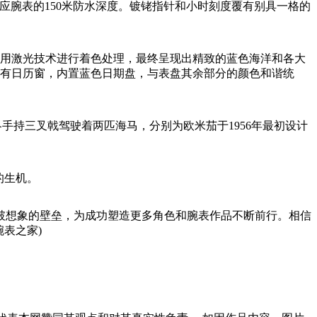
呼应腕表的150米防水深度。镀铑指针和小时刻度覆有别具一格的
并用激光技术进行着色处理，最终呈现出精致的蓝色海洋和各大
设有日历窗，内置蓝色日期盘，与表盘其余部分的颜色和谐统
神波塞冬手持三叉戟驾驶着两匹海马，分别为欧米茄于1956年最初设计
的生机。
破想象的壁垒，为成功塑造更多角色和腕表作品不断前行。相信
表之家)