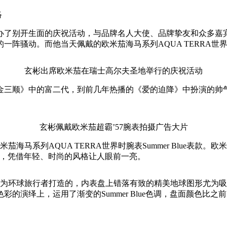
络
举办了别开生面的庆祝活动，与品牌名人大使、品牌挚友和众多
一阵骚动。而他当天佩戴的欧米茄海马系列AQUA TERRA世
玄彬出席欧米茄在瑞士高尔夫圣地举行的庆祝活动
金三顺》中的富二代，到前几年热播的《爱的迫降》中扮演的帅
玄彬佩戴欧米茄超霸’57腕表拍摄广告大片
海马系列AQUA TERRA世界时腕表Summer Blue表款
的活力，凭借年轻、时尚的风格让人眼前一亮。
是欧米茄专为环球旅行者打造的，内表盘上错落有致的精美地球图形尤
的演绎上，运用了渐变的Summer Blue色调，盘面颜色比