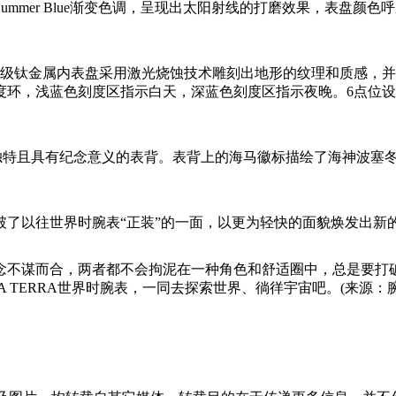
mmer Blue渐变色调，呈现出太阳射线的打磨效果，表盘颜色
5级钛金属内表盘采用激光烧蚀技术雕刻出地形的纹理和质感，
度环，浅蓝色刻度区指示白天，深蓝色刻度区指示夜晚。6点位
Blue腕表均配有独特且具有纪念意义的表背。表背上的海马徽标描绘了海
了以往世界时腕表“正装”的一面，以更为轻快的面貌焕发出新
念不谋而合，两者都不会拘泥在一种角色和舒适圈中，总是要打
 TERRA世界时腕表，一同去探索世界、徜徉宇宙吧。(来源：腕