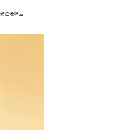
芒诠释品..