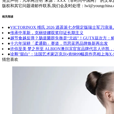
免责声明：凡本网注明“来源：XXX（非时尚中国网）”的文
版权和其它问题请邮件联系,我们会及时处理：lwl@youngchina.
相关阅读
●
VICTORINOX 维氏 2026 逍遥派七夕限定版瑞士军
●
传承中革新，克丽缇娜双奖印证长期主义
●
越节食越反弹？肠道菌群失衡是“元凶”！GUTX益次方：
●
十六年深耕「柔通勤」赛道，范思蓝恩品牌焕新再出发
●
许你至美 梦之所至 ALBION澳尔滨官宣品牌代言人许凯
●
诠释"留白"：法国艺术家迈克尔•肯纳99幅原作亮相上海X-S
猜您喜欢