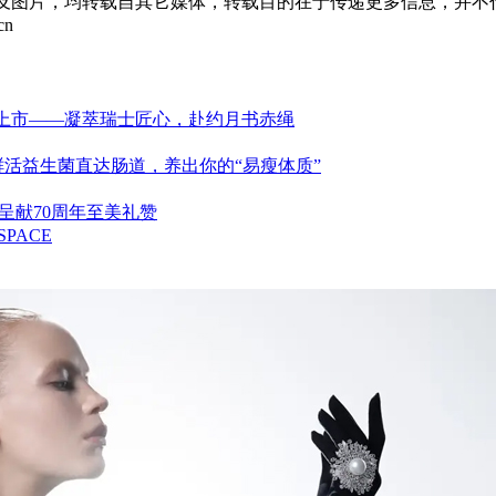
章及图片，均转载自其它媒体，转载目的在于传递更多信息，并不
cn
刀浪漫上市——凝萃瑞士匠心，赴约月书赤绳
鲜活益生菌直达肠道，养出你的“易瘦体质”
，呈献70周年至美礼赞
PACE