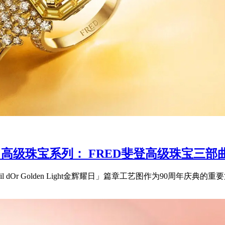
 LIGHT 高级珠宝系列： FRED斐登高级珠
「Soleil dOr Golden Light金辉耀日」篇章工艺图作为90周年庆典的重