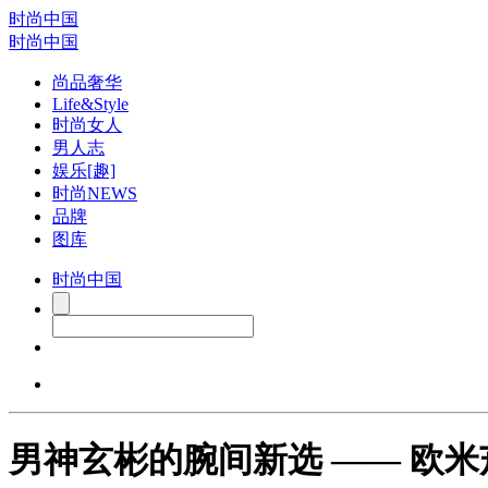
时尚中国
时尚中国
尚品奢华
Life&Style
时尚女人
男人志
娱乐[趣]
时尚NEWS
品牌
图库
时尚中国
男神玄彬的腕间新选 —— 欧米茄