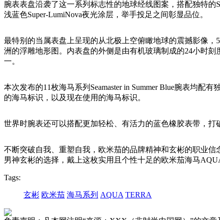
腕表表盘沿袭了这一系列标志性的地球经线图案，搭配独特的Su
浅蓝色Super-LumiNova夜光涂层，举手投足之间彰显品位。
最特别的当属表盘上呈现的从北极上空俯瞰地球的震撼影像，
洲的浮雕地形图。内表盘的外侧是由有机玻璃制成的24小时刻
一。
本次发布的11枚海马系列Seamaster in Summer 
的海马标识，以及现在使用的海马标识。
世界时腕表还可以搭配更加轻松、有活力的蓝色橡胶表带，打破
不断突破自我、重塑自我，欧米茄的品牌精神和玄彬的职业信
男神玄彬的选择，戴上这枚实用且个性十足的欧米茄海马AQUA
Tags:
玄彬
欧米茄
海马系列
AQUA
TERRA