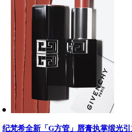
纪梵希全新「G方管」唇膏执掌缎光引