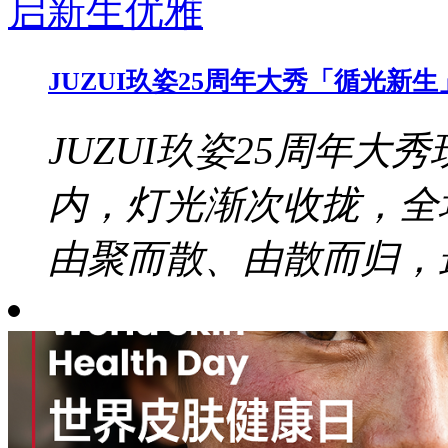
JUZUI玖姿25周年大秀「循光
JUZUI玖姿25周年大秀
内，灯光渐次收拢，全
由聚而散、由散而归，最