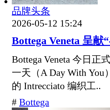
品牌头条
2026-05-12 15:24
Bottega Veneta
Bottega Veneta 
一天（A Day With
的 Intrecciato 编织工..
#
Bottega