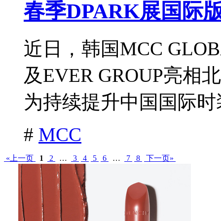
春季DPARK展国际
近日，韩国MCC GL
及EVER GROUP亮
为持续提升中国国际时装周
#
MCC
«上一页
1
2
…
3
4
5
6
…
7
8
下一页»