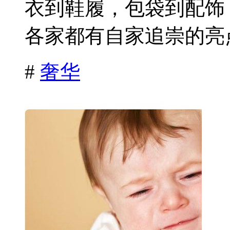
衣到鞋履，包袋到配饰
各家都有自家追崇的亮点
#
奢华