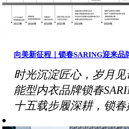
向美新征程｜锁春SARING迎来品
时光沉淀匠心，岁月见证
能型内衣品牌锁春SAR
十五载步履深耕，锁春始