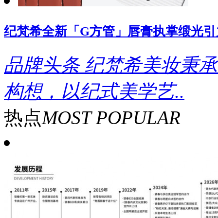
纪梵希全新「G方管」唇膏执掌缎光引
品牌头条
纪梵希美妆秉承
构想，以纪式美学艺..
热点
MOST POPULAR