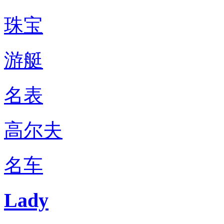
珠宝
游艇
名表
高尔夫
名车
Lady