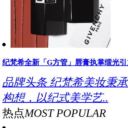
纪梵希全新「G方管」唇膏执掌缎光引
品牌头条
纪梵希美妆秉承
构想，以纪式美学艺..
热点
MOST POPULAR