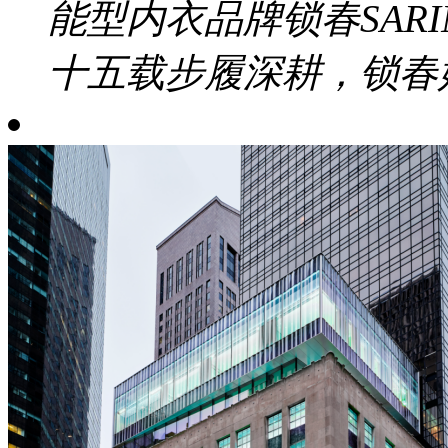
能型内衣品牌锁春SAR
十五载步履深耕，锁春始