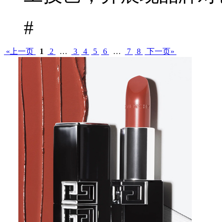
#
«上一页
1
2
…
3
4
5
6
…
7
8
下一页»