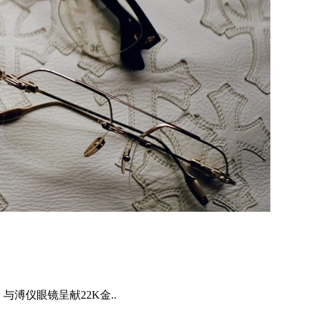
心）与溥仪眼镜呈献22K金..