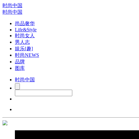
时尚中国
时尚中国
尚品奢华
Life&Style
时尚女人
男人志
娱乐[趣]
时尚NEWS
品牌
图库
时尚中国