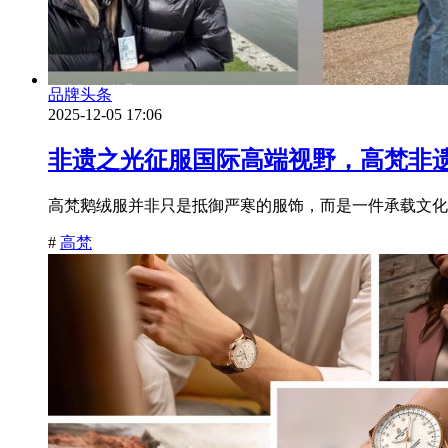
品牌头条
2025-12-05 17:06
非遗之光征服国际高端视野，高梵非
高梵鹅绒服并非只是抵御严寒的服饰，而是一件承载文化
#
高梵