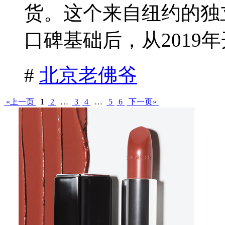
货。这个来自纽约的独
口碑基础后，从2019年
#
北京老佛爷
«上一页
1
2
…
3
4
…
5
6
下一页»