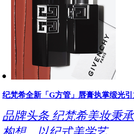
纪梵希全新「G方管」唇膏执掌缎光引
品牌头条
纪梵希美妆秉承
构想，以纪式美学艺..