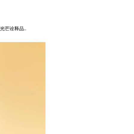
芒诠释品..