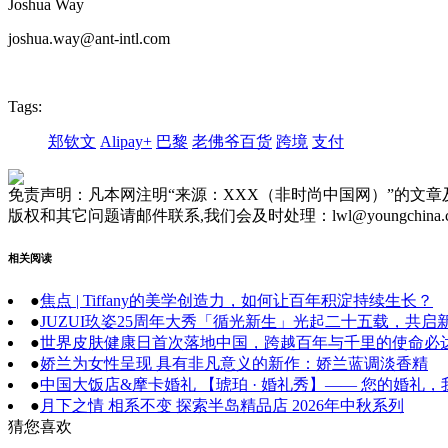
Joshua Way
joshua.way@ant-intl.com
Tags:
郑钦文
Alipay+
巴黎
老佛爷百货
跨境
支付
免责声明：凡本网注明“来源：XXX（非时尚中国网）”的文
版权和其它问题请邮件联系,我们会及时处理：lwl@youngchina.
相关阅读
●
焦点 | Tiffany的美学创造力，如何让百年积淀持续生长？
●
JUZUI玖姿25周年大秀「循光新生」光起二十五载，共启
●
世界皮肤健康日首次落地中国，跨越百年与千里的使命必
●
娇兰为女性呈现 具有非凡意义的新作：娇兰蓝调淡香精
●
中国大饭店&摩卡婚礼 【琥珀 · 婚礼秀】—— 您的婚礼
●
月下之情 相系不变 探索半岛精品店 2026年中秋系列
猜您喜欢