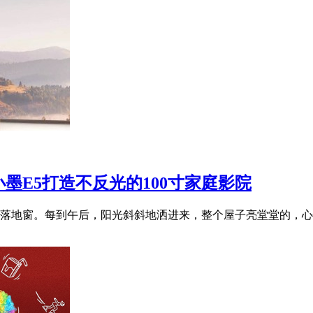
墨E5打造不反光的100寸家庭影院
落地窗。每到午后，阳光斜斜地洒进来，整个屋子亮堂堂的，心情