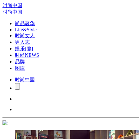
时尚中国
时尚中国
尚品奢华
Life&Style
时尚女人
男人志
娱乐[趣]
时尚NEWS
品牌
图库
时尚中国