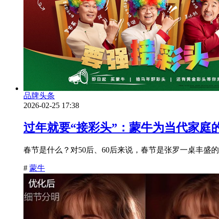
品牌头条
2026-02-25 17:38
过年就要“接彩头”：蒙牛为当代家庭
春节是什么？对50后、60后来说，春节是张罗一桌丰盛的
#
蒙牛