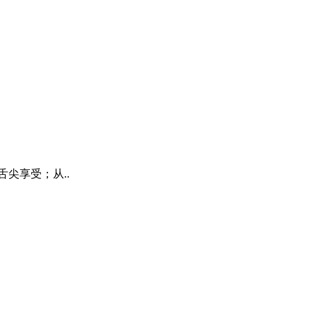
尖享受；从..