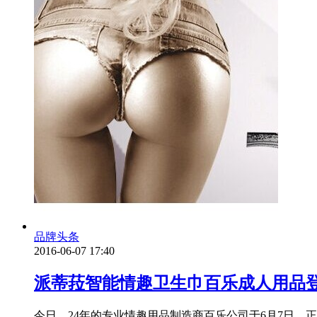
品牌头条
2016-06-07 17:40
派蒂菈智能情趣卫生巾百乐成人用品
今日，24年的专业情趣用品制造商百乐公司于6月7日，