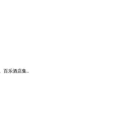
百乐酒店集..