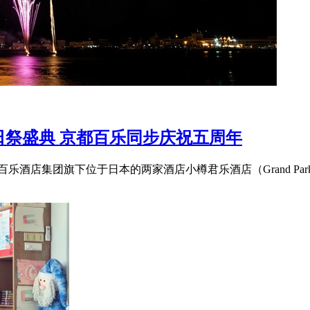
祭盛典 京都百乐同步庆祝五周年
酒店集团旗下位于日本的两家酒店小樽君乐酒店（Grand Park Ot