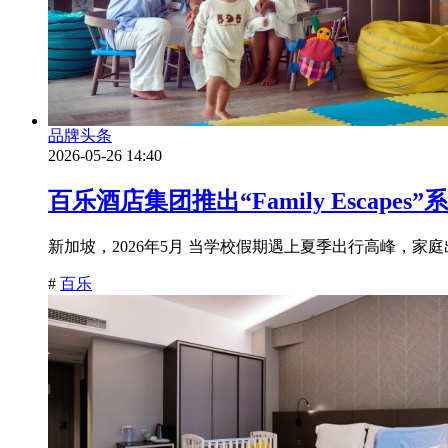
品牌头条
2026-05-26 14:40
百乐酒店集团推出“Family Escap
新加坡，2026年5月 当学校假期遇上夏季出行高峰，家
#
百乐