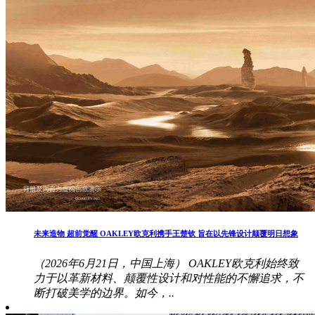
未来造物 超前觉醒 OAKLEY欧克利携手王楚钦 旨在以先锋设计颠覆明日想象
（2026年6月21日，中国上海） OAKLEY欧克利始终致
力于以革新材料、颠覆性设计和对性能的不懈追求，不
断打破美学的边界。如今，..