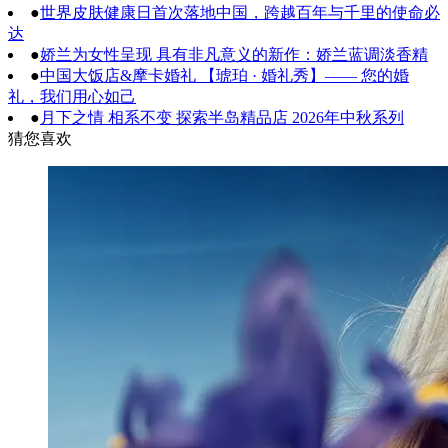
●
世界皮肤健康日首次落地中国，跨越百年与千里的使命必
达
●
娇兰为女性呈现 具有非凡意义的新作：娇兰蓝调淡香精
●
中国大饭店&摩卡婚礼 【琥珀 · 婚礼秀】—— 您的婚
礼，我们用心如己
●
月下之情 相系不变 探索半岛精品店 2026年中秋系列
猜您喜欢