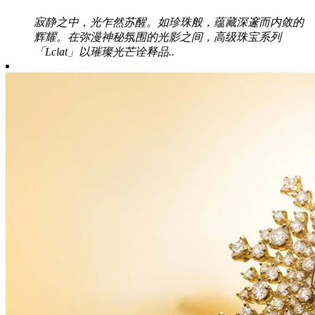
寂静之中，光乍然苏醒。如珍珠般，蕴藏深邃而内敛的
辉耀。在弥漫神秘氛围的光影之间，高级珠宝系列
「Lclat」以璀璨光芒诠释品..