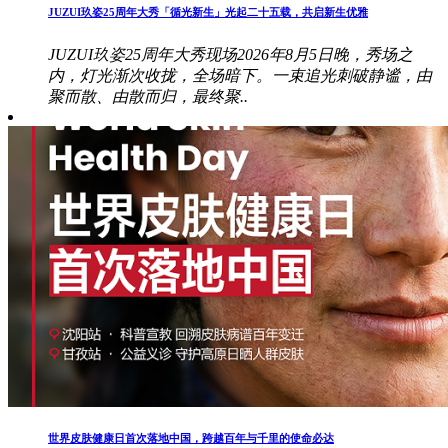
JUZUI玖姿25周年大秀「循光新生」光起二十五载，共启新生优雅
JUZUI玖姿25周年大秀现场2026年8月5日晚，秀场之
内，灯光渐次收拢，全场暗下。一束追光刺破静谧，由
聚而散、由散而归，最终聚..
世界皮肤健康日首次落地中国，跨越百年与千里的使命必达