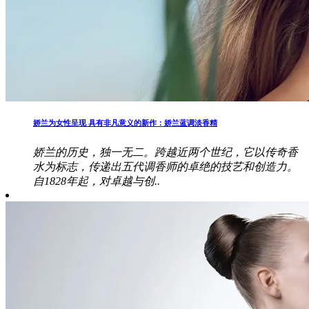
娇兰为女性呈现 具有非凡意义的新作：娇兰蓝调淡香精
娇兰的历史，独一无二。跨越近两个世纪，它以传奇香
水为标志，传递出五代调香师的卓绝的技艺和创造力。
自1828年起，对卓越与创..