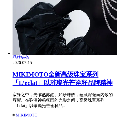
品牌头条
2026-07-15
MIKIMOTO全新高级珠宝系列
「L’éclat」以璀璨光芒诠释品牌精神
寂静之中，光乍然苏醒。如珍珠般，蕴藏深邃而内敛的
辉耀。在弥漫神秘氛围的光影之间，高级珠宝系列
「Lclat」以璀璨光芒诠释品..
#
MIKIMOTO