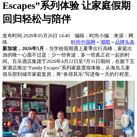
Escapes”系列体验 让家庭假期
回归轻松与陪伴
发布时间
2026年05月26日 14:40 编辑：时尚小编 来源：网
络
时尚中国网
»
潮闻
»
品牌头条
新加坡，2026年
5
月
– 当学校假期遇上夏季出行高峰，家庭出
游的唯一心愿不过是：少一些奔波，多一些真正在一起的时
间。百乐酒店集团于2026年4月22日至7月31日期间，在旗下五
家酒店推出“Family Escapes”系列家庭度假体验，从海岛儿童
俱乐部到城市家庭套房，将“各得其乐”写进每一天的行程里。