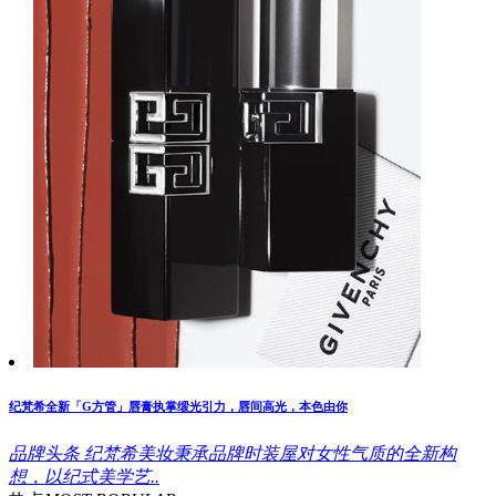
纪梵希全新「G方管」唇膏执掌缎光引力，唇间高光，本色由你
品牌头条
纪梵希美妆秉承品牌时装屋对女性气质的全新构
想，以纪式美学艺..