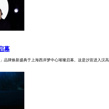
启幕
限・无界」品牌焕新盛典于上海西岸梦中心璀璨启幕。这是沙宣进入汉高