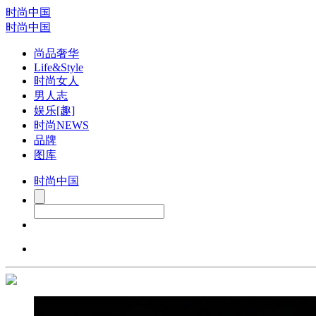
时尚中国
时尚中国
尚品奢华
Life&Style
时尚女人
男人志
娱乐[趣]
时尚NEWS
品牌
图库
时尚中国