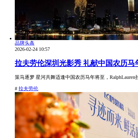
品牌头条
2026-02-24 10:57
拉夫劳伦深圳光影秀 礼献中国农历马
策马逐梦 星河共舞适逢中国农历马年将至，RalphLau
#
拉夫劳伦