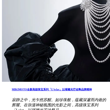
MIKIMOTO全新高级珠宝系列「L’éclat」以璀璨光芒诠释品牌精神
寂静之中，光乍然苏醒。如珍珠般，蕴藏深邃而内敛的
辉耀。在弥漫神秘氛围的光影之间，高级珠宝系列