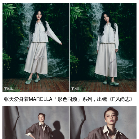
张天爱身着MARELLA「形色同频」系列，出镜《F风尚志》