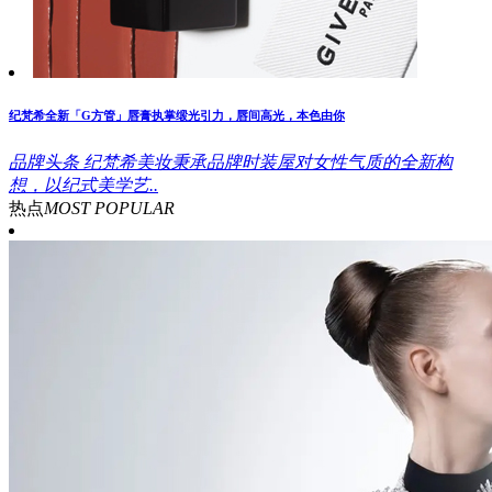
纪梵希全新「G方管」唇膏执掌缎光引力，唇间高光，本色由你
品牌头条
纪梵希美妆秉承品牌时装屋对女性气质的全新构
想，以纪式美学艺..
热点
MOST POPULAR