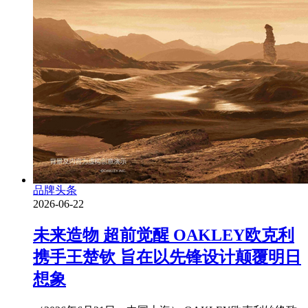
品牌头条
2026-06-22
未来造物 超前觉醒 OAKLEY欧克利
携手王楚钦 旨在以先锋设计颠覆明日
想象