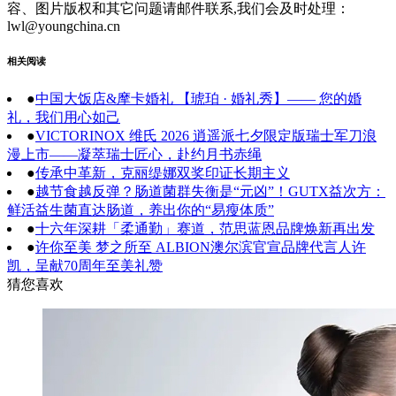
容、图片版权和其它问题请邮件联系,我们会及时处理：
lwl@youngchina.cn
相关阅读
●
中国大饭店&摩卡婚礼 【琥珀 · 婚礼秀】—— 您的婚
礼，我们用心如己
●
VICTORINOX 维氏 2026 逍遥派七夕限定版瑞士军刀浪
漫上市——凝萃瑞士匠心，赴约月书赤绳
●
传承中革新，克丽缇娜双奖印证长期主义
●
越节食越反弹？肠道菌群失衡是“元凶”！GUTX益次方：
鲜活益生菌直达肠道，养出你的“易瘦体质”
●
十六年深耕「柔通勤」赛道，范思蓝恩品牌焕新再出发
●
许你至美 梦之所至 ALBION澳尔滨官宣品牌代言人许
凯，呈献70周年至美礼赞
猜您喜欢