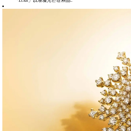
「Lclat」以璀璨光芒诠释品..