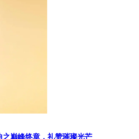
宝三部曲之巅峰终章，礼赞璀璨光芒