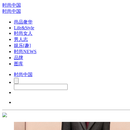
时尚中国
时尚中国
尚品奢华
Life&Style
时尚女人
男人志
娱乐[趣]
时尚NEWS
品牌
图库
时尚中国