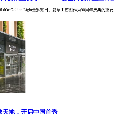
「Soleil dOr Golden Light金辉耀日」篇章工艺图作为90周年庆典的重
陆深圳万象天地，开启中国首秀