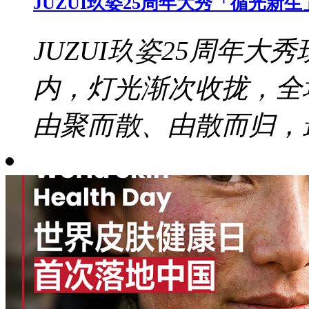
JUZUI玖姿25周年大秀「循光
JUZUI玖姿25周年大秀
内，灯光渐次收拢，全
由聚而散、由散而归，最