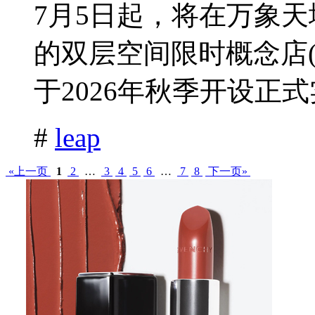
7月5日起，将在万象天地(
的双层空间限时概念店(
于2026年秋季开设正式
#
leap
«上一页
1
2
…
3
4
5
6
…
7
8
下一页»