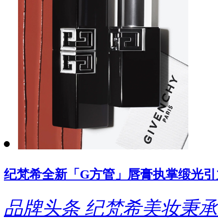
纪梵希全新「G方管」唇膏执掌缎光引
品牌头条
纪梵希美妆秉承