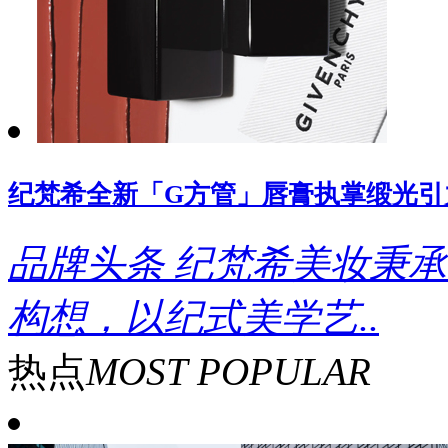
纪梵希全新「G方管」唇膏执掌缎光引
品牌头条
纪梵希美妆秉承
构想，以纪式美学艺..
热点
MOST POPULAR