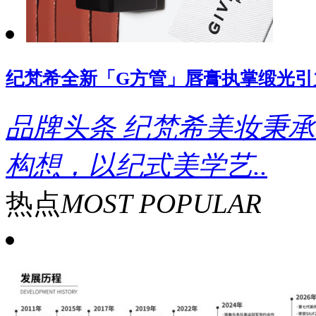
纪梵希全新「G方管」唇膏执掌缎光引
品牌头条
纪梵希美妆秉承
构想，以纪式美学艺..
热点
MOST POPULAR