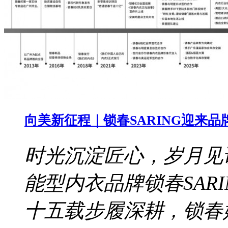
向美新征程｜锁春SARING迎来品
时光沉淀匠心，岁月见证
能型内衣品牌锁春SAR
十五载步履深耕，锁春始