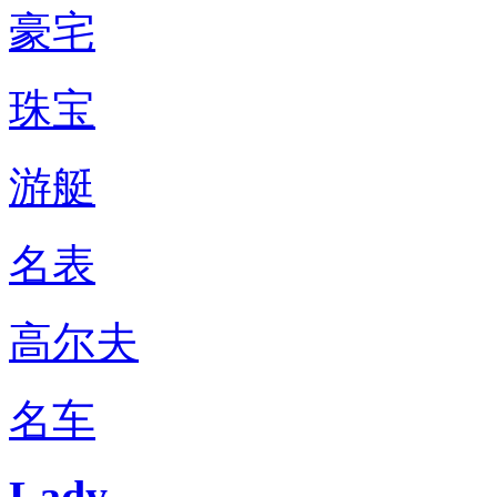
豪宅
珠宝
游艇
名表
高尔夫
名车
Lady