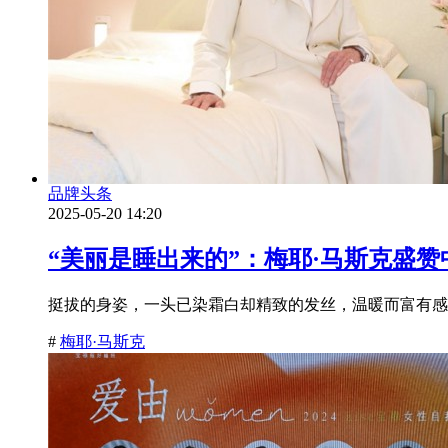
品牌头条
2025-05-20 14:20
“美丽是睡出来的”：梅耶·马斯克盛赞
挺拔的身姿，一头已染霜白却精致的发丝，温暖而富有感染
#
梅耶·马斯克