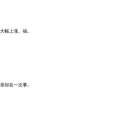
幅上涨。福..
却在一次事..