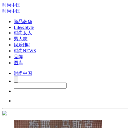
时尚中国
时尚中国
尚品奢华
Life&Style
时尚女人
男人志
娱乐[趣]
时尚NEWS
品牌
图库
时尚中国