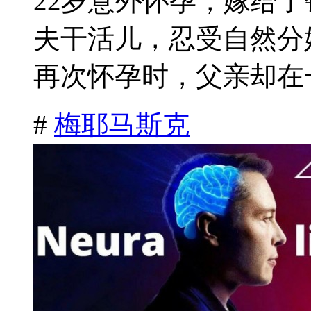
22岁意外怀孕，嫁给
夫干活儿，忍受自然分
再次怀孕时，父亲却在一
#
梅耶马斯克