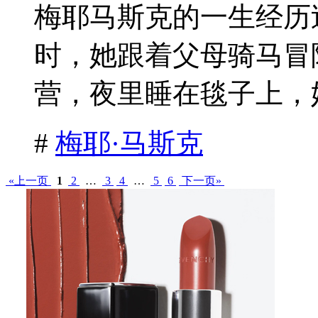
梅耶马斯克的一生经
时，她跟着父母骑马冒
营，夜里睡在毯子上，她
#
梅耶·马斯克
«上一页
1
2
…
3
4
…
5
6
下一页»