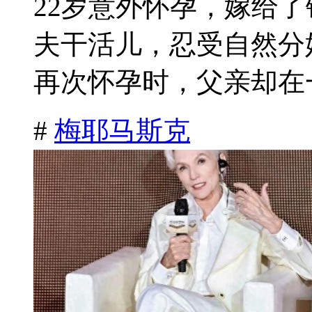
22岁意外怀孕，嫁给
夫干活儿，忍受自然分
再次怀孕时，父亲却在一
#
梅耶马斯克