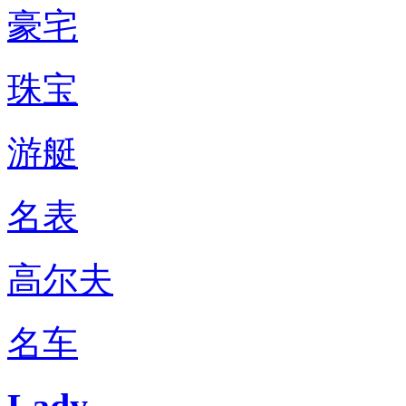
豪宅
珠宝
游艇
名表
高尔夫
名车