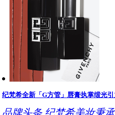
纪梵希全新「G方管」唇膏执掌缎光引
品牌头条
纪梵希美妆秉承