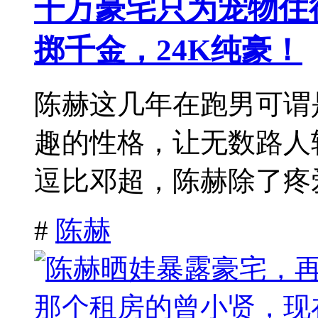
千万豪宅只为宠物住
掷千金，24K纯豪！
陈赫这几年在跑男可谓
趣的性格，让无数路人
逗比邓超，陈赫除了疼爱
#
陈赫