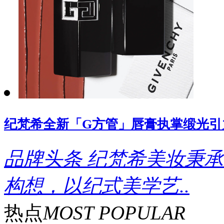
纪梵希全新「G方管」唇膏执掌缎光引
品牌头条
纪梵希美妆秉承
构想，以纪式美学艺..
热点
MOST POPULAR