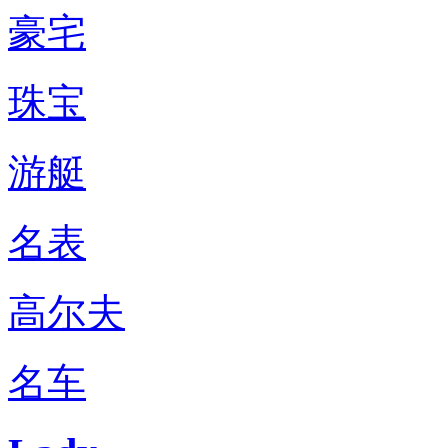
豪宅
珠宝
游艇
名表
高尔夫
名车