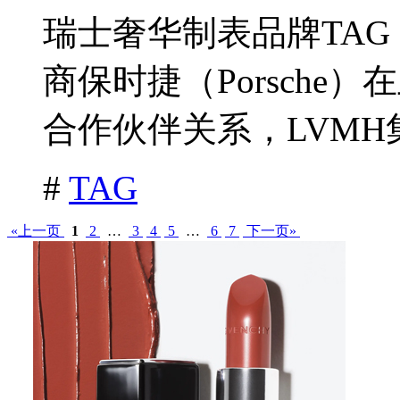
瑞士奢华制表品牌TAG 
商保时捷（Porsch
合作伙伴关系，LVMH集
#
TAG
«上一页
1
2
…
3
4
5
…
6
7
下一页»