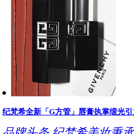
纪梵希全新「G方管」唇膏执掌缎光引
品牌头条
纪梵希美妆秉承