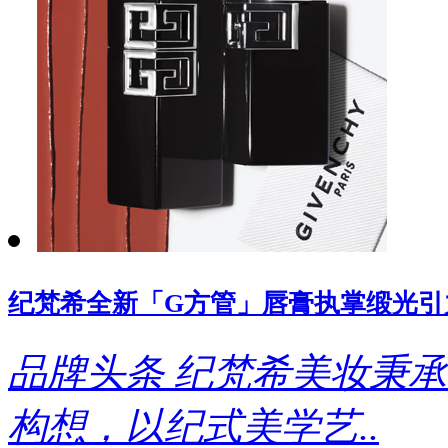
纪梵希全新「G方管」唇膏执掌缎光引
品牌头条
纪梵希美妆秉承
构想，以纪式美学艺..