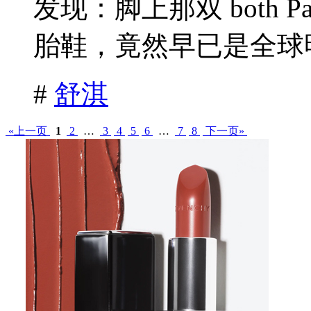
发现：脚上那双 both Pa
胎鞋，竟然早已是全球明
#
舒淇
«上一页
1
2
…
3
4
5
6
…
7
8
下一页»