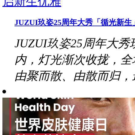
JUZUI玖姿25周年大秀「循光
JUZUI玖姿25周年大秀
内，灯光渐次收拢，全
由聚而散、由散而归，最