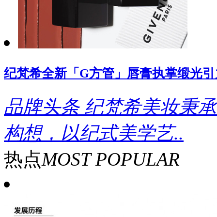
纪梵希全新「G方管」唇膏执掌缎光引
品牌头条
纪梵希美妆秉承
构想，以纪式美学艺..
热点
MOST POPULAR