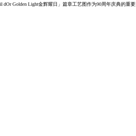
「Soleil dOr Golden Light金辉耀日」篇章工艺图作为90周年庆典的重