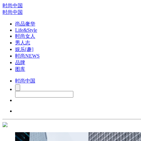
时尚中国
时尚中国
尚品奢华
Life&Style
时尚女人
男人志
娱乐[趣]
时尚NEWS
品牌
图库
时尚中国