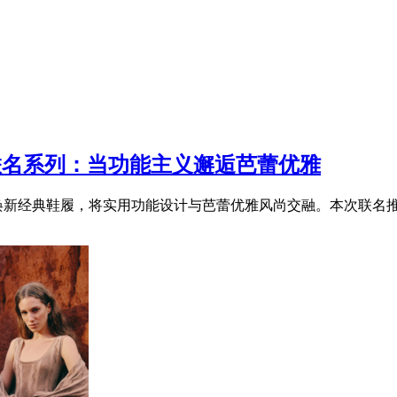
手推出联名系列：当功能主义邂逅芭蕾优雅
磅联名，焕新经典鞋履，将实用功能设计与芭蕾优雅风尚交融。本次联名推