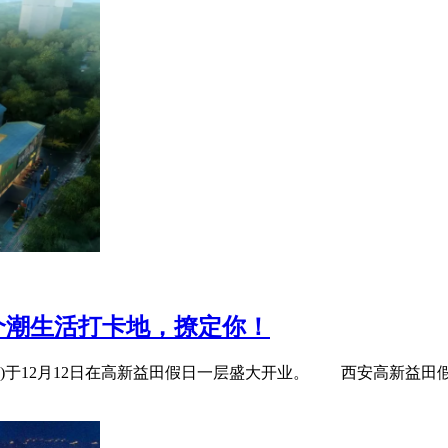
个潮生活打卡地，撩定你！
 NEW)于12月12日在高新益田假日一层盛大开业。 西安高新益田假