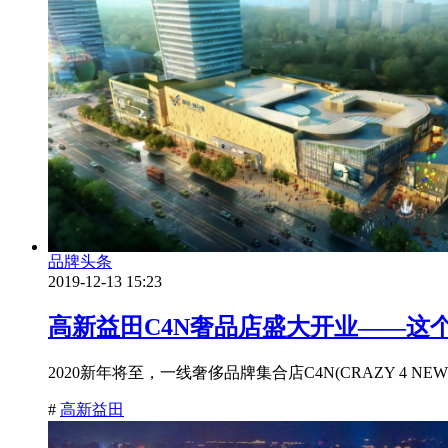
品牌头条
2019-12-13 15:23
高新益田C4N奢品店盛大开业——这
2020新年将至，一线奢侈品牌集合店C4N(CRAZY 4
#
高新益田