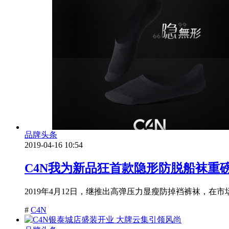
品牌头条
2019-04-16 10:54
C4N我为新品狂首款隐形防脱船袜重
2019年4月12日，继推出高弹压力显瘦防掉裆裤袜，在
#
C4N