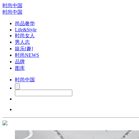
时尚中国
时尚中国
尚品奢华
Life&Style
时尚女人
男人志
娱乐[趣]
时尚NEWS
品牌
图库
时尚中国