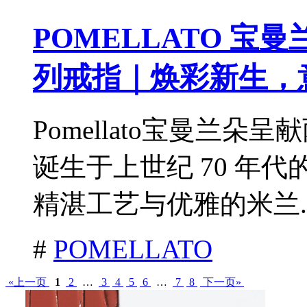
POMELLATO 宝曼
列戒指｜焕彩新生，
Pomellato宝曼兰朵呈
诞生于上世纪 70 年
精湛工艺与优雅的米兰.
#
POMELLATO
«上一页
1
2
…
3
4
5
6
…
7
8
下一页»