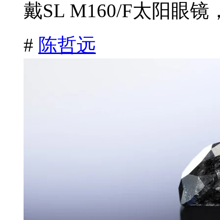
戴SL M160/F太阳眼镜
#
陈哲远