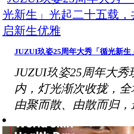
JUZUI玖姿25周年大秀「循光
JUZUI玖姿25周年大秀
内，灯光渐次收拢，全
由聚而散、由散而归，最