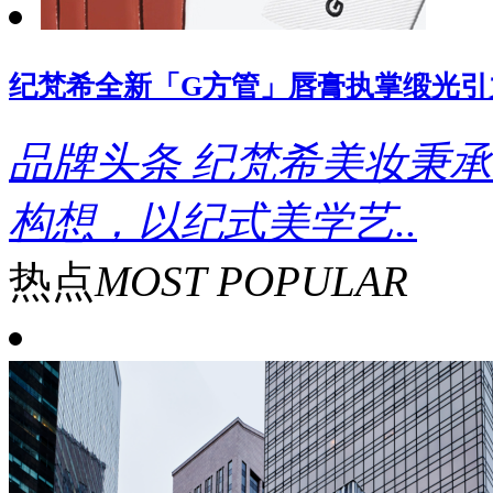
纪梵希全新「G方管」唇膏执掌缎光引
品牌头条
纪梵希美妆秉承
构想，以纪式美学艺..
热点
MOST POPULAR