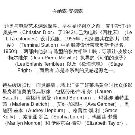
乔纳森·安德森
迪奥与电影艺术渊源深厚。早在品牌创立之前，克里斯汀·迪
奥先生（Christian Dior） 于1942年已为电影《四柱床》（Le
Lit à co
lonnes）设计戏服。1955年，他凭借其在影 片《终
站》（Terminal Station）中的服装设计荣获奥斯卡提名。
1950年，两部由他参与 造型的影片相继上映：导演让-皮埃尔
·梅尔维尔（Jean-Pierre Melville）执导的《可怕的孩子》
（Les Enfants Terribles）以及《欲海惊魂》（Stage
Fright），而后者 亦是本系列的灵感起源之一。
镜头缓缓扫过一面灵感墙，墙上汇集了好莱坞黄金时代众多影
星身着迪奥的经典影像，包括劳伦·白考 尔（Lauren
Bacall）、英格丽·褒曼（Ingrid Bergman）、玛莲娜·迪特里
茜（Marlene Dietrich）、艾娃·加德纳（Ava Gardner）、奥
黛丽·赫本（Audrey Hepburn）、格蕾丝·凯 利（Grace
Kelly）、索菲亚·罗兰（Sophia Loren）、玛丽莲·梦露
（Marilyn Monroe）和 伊丽莎白·泰勒（Elizabeth Taylor）。