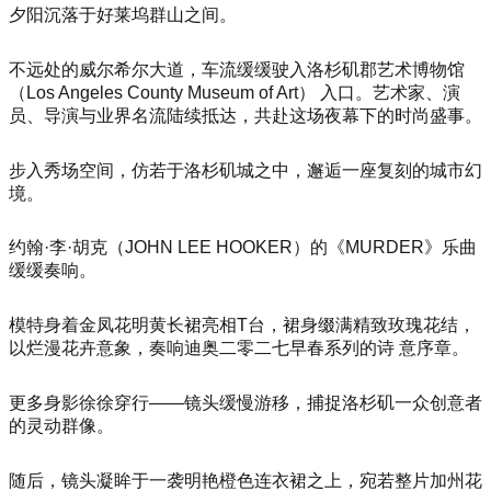
夕阳沉落于好莱坞群山之间。
不远处的威尔希尔大道，车流缓缓驶入洛杉矶郡艺术博物馆
（Los Angeles County Museum of Art） 入口。艺术家、演
员、导演与业界名流陆续抵达，共赴这场夜幕下的时尚盛事。
步入秀场空间，仿若于洛杉矶城之中，邂逅一座复刻的城市幻
境。
约翰·李·胡克（JOHN LEE HOOKER）的《MURDER》乐曲
缓缓奏响。
模特身着金凤花明黄长裙亮相T台，裙身缀满精致玫瑰花结，
以烂漫花卉意象，奏响迪奥二零二七早春系列的诗 意序章。
更多身影徐徐穿行——镜头缓慢游移，捕捉洛杉矶一众创意者
的灵动群像。
随后，镜头凝眸于一袭明艳橙色连衣裙之上，宛若整片加州花