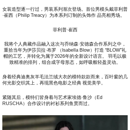
女装造型逐一行过，男装系列渐次登场。首位男模头戴菲利普
·崔西（Philip Treacy）为本系列订制的头饰作 品亮相秀场。
菲利普·崔西
我将个人典藏作品融入这次与乔纳森·安德森合作系列之中，
重拾当年为伊莎贝拉·布罗 （Isabella Blow）打造 “BLOW”礼
帽的工艺，并转化为属于2026年的全新设计语言。 羽毛以极
致精准的排列，组合成字母形态，如呼吸般轻盈灵动。
身着经典迪奥灰羊毛法兰绒大衣的模特款款而来，百叶窗的几
何光影交织其上，再现黑色电影之经典 视觉美学。
紧随其后，模特们皆身着与艺术家埃德·鲁沙（Ed
RUSCHA）合作设计的衬衫系列鱼贯而过。