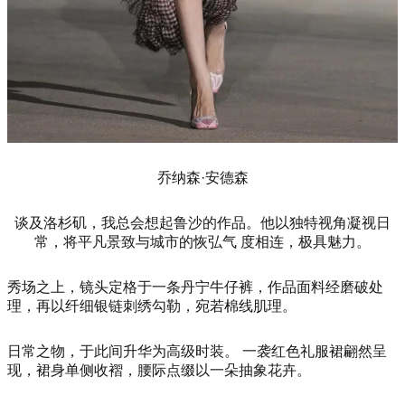
乔纳森·安德森
谈及洛杉矶，我总会想起鲁沙的作品。他以独特视角凝视日
常，将平凡景致与城市的恢弘气 度相连，极具魅力。
秀场之上，镜头定格于一条丹宁牛仔裤，作品面料经磨破处
理，再以纤细银链刺绣勾勒，宛若棉线肌理。
日常之物，于此间升华为高级时装。 一袭红色礼服裙翩然呈
现，裙身单侧收褶，腰际点缀以一朵抽象花卉。