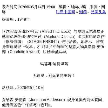
发布时间
2026年05月14日 15:00 编辑：时尚小编 来源：网
络
时尚中国网
»
潮闻
»
品牌头条
好莱坞，1949年
阿尔弗雷德·希区柯克（Alfred Hitchcock）与华纳兄弟高层正
就演员玛莲娜·迪特里茜（Marlene Dietrich）出演其电影新作
《欲海惊魂》（STAGE FRIGHT）进行洽谈。她表示，唯有
身着迪奥登上银幕，才 能让片中饰演的魅惑人物夏洛特·英伍
德（Charlotte Inwood）尽显璀璨风华。
玛莲娜·迪特里茜
无迪奥，则无迪特里茜！
洛杉矶，2026年5月10日
乔纳森·安德森（Jonathan Anderson）现身迪奥秀前试装间，
他身着蓝色牛仔裤与白色T恤。