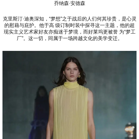
乔纳森·安德森
克里斯汀·迪奥深知，“梦想”之于战后的人们何其珍贵，是心灵
的慰藉与庇护。他于高 级订制时装中探寻这一主题，他的超
现实主义艺术家好友亦痴迷于梦境，而好莱坞更被誉 为“梦工
厂”。这一切，同属于一场跨越文化的美学变迁。