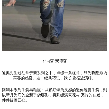
乔纳森·安德森
迪奥先生过往常于新系列之中，点缀一条红裙，只为唤醒秀场
宾客的感官。这一经典巧思，我 亦愿循迹演绎。
回溯本系列手袋与鞋履：从鹦鹉螺为灵感的迷你晚宴手袋，到
以新月为底的全新手袋廓形，再到缀满繁花与 亮片的鞋履，
件件皆蕴匠心。