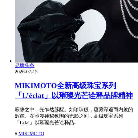
品牌头条
2026-07-15
MIKIMOTO全新高级珠宝系列
「L’éclat」以璀璨光芒诠释品牌精神
寂静之中，光乍然苏醒。如珍珠般，蕴藏深邃而内敛的
辉耀。在弥漫神秘氛围的光影之间，高级珠宝系列
「Lclat」以璀璨光芒诠释品..
#
MIKIMOTO