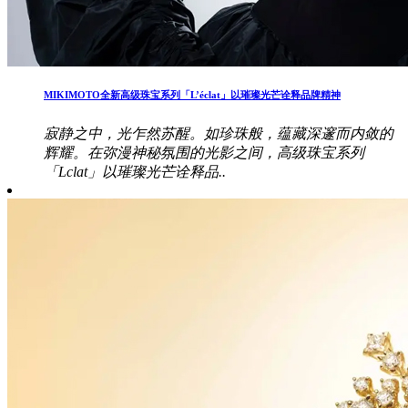
MIKIMOTO全新高级珠宝系列「L’éclat」以璀璨光芒诠释品牌精神
寂静之中，光乍然苏醒。如珍珠般，蕴藏深邃而内敛的
辉耀。在弥漫神秘氛围的光影之间，高级珠宝系列
「Lclat」以璀璨光芒诠释品..