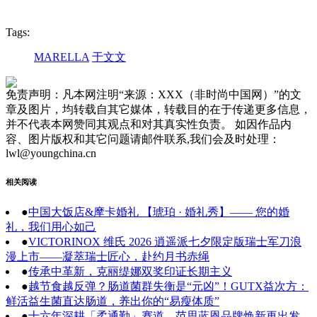
Tags:
MARELLA
于文文
免责声明：凡本网注明“来源：XXX（非时尚中国网）”的文
章及图片，均转载自其它媒体，转载目的在于传递更多信息，
并不代表本网赞同其观点和对其真实性负责。 如因作品内
容、图片版权和其它问题请邮件联系,我们会及时处理：
lwl@youngchina.cn
相关阅读
●
中国大饭店&摩卡婚礼 【琥珀 · 婚礼秀】—— 您的婚
礼，我们用心如己
●
VICTORINOX 维氏 2026 逍遥派七夕限定版瑞士军刀浪
漫上市——凝萃瑞士匠心，赴约月书赤绳
●
传承中革新，克丽缇娜双奖印证长期主义
●
越节食越反弹？肠道菌群失衡是“元凶”！GUTX益次方：
鲜活益生菌直达肠道，养出你的“易瘦体质”
●
十六年深耕「柔通勤」赛道，范思蓝恩品牌焕新再出发