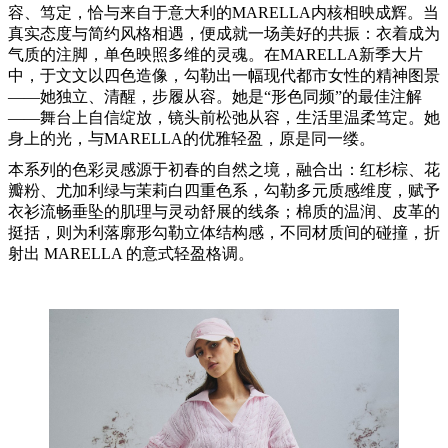
容、笃定，恰与来自于意大利的MARELLA内核相映成辉。当
真实态度与简约风格相遇，便成就一场美好的共振：衣着成为
气质的注脚，单色映照多维的灵魂。在MARELLA新季大片
中，于文文以四色造像，勾勒出一幅现代都市女性的精神图景
——她独立、清醒，步履从容。她是“形色同频”的最佳注解
——舞台上自信绽放，镜头前松弛从容，生活里温柔笃定。她
身上的光，与MARELLA的优雅轻盈，原是同一缕。
本系列的色彩灵感源于初春的自然之境，融合出：红杉棕、花
瓣粉、尤加利绿与茉莉白四重色系，勾勒多元质感维度，赋予
衣衫流畅垂坠的肌理与灵动舒展的线条；棉质的温润、皮革的
挺括，则为利落廓形勾勒立体结构感，不同材质间的碰撞，折
射出 MARELLA 的意式轻盈格调。