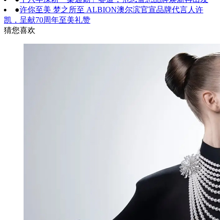
●
许你至美 梦之所至 ALBION澳尔滨官宣品牌代言人许
凯，呈献70周年至美礼赞
猜您喜欢