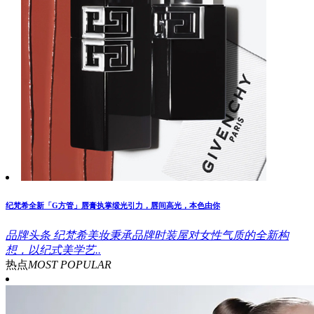
纪梵希全新「G方管」唇膏执掌缎光引力，唇间高光，本色由你
品牌头条
纪梵希美妆秉承品牌时装屋对女性气质的全新构
想，以纪式美学艺..
热点
MOST POPULAR