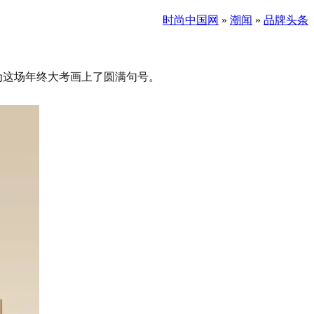
时尚中国网
»
潮闻
»
品牌头条
为这场年终大考画上了圆满句号。