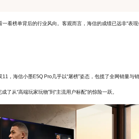
看一看榜单背后的行业风向。客观而言，海信的成绩已远非“表现
1，海信小墨E5Q Pro几乎以“屠榜”姿态，包揽了全网销量与
完成了从“高端玩家玩物”到“主流用户标配”的惊险一跃。