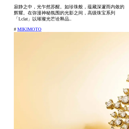
寂静之中，光乍然苏醒。如珍珠般，蕴藏深邃而内敛的
辉耀。在弥漫神秘氛围的光影之间，高级珠宝系列
「Lclat」以璀璨光芒诠释品..
#
MIKIMOTO