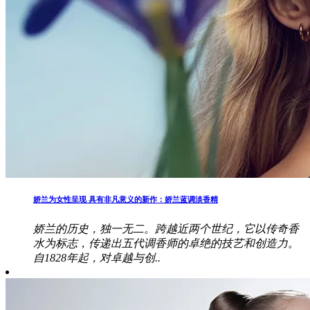
娇兰为女性呈现 具有非凡意义的新作：娇兰蓝调淡香精
娇兰的历史，独一无二。跨越近两个世纪，它以传奇香
水为标志，传递出五代调香师的卓绝的技艺和创造力。
自1828年起，对卓越与创..