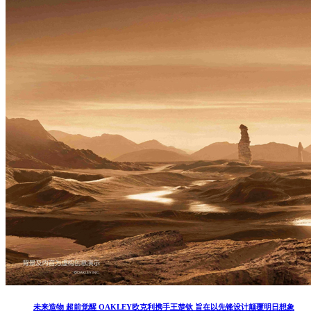
未来造物 超前觉醒 OAKLEY欧克利携手王楚钦 旨在以先锋设计颠覆明日想象