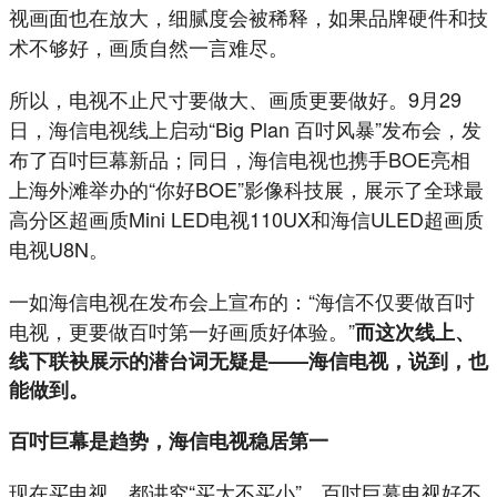
视画面也在放大，细腻度会被稀释，如果品牌硬件和技
术不够好，画质自然一言难尽。
所以，电视不止尺寸要做大、画质更要做好。9月29
日，海信电视线上启动“Big Plan 百吋风暴”发布会，发
布了百吋巨幕新品；同日，海信电视也携手BOE亮相
上海外滩举办的“你好BOE”影像科技展，展示了全球最
高分区超画质Mini LED电视110UX和海信ULED超画质
电视U8N。
一如海信电视在发布会上宣布的：“海信不仅要做百吋
电视，更要做百吋第一好画质好体验。”
而这次线上、
线下联袂展示的潜台词无疑是——海信电视，说到，也
能做到。
百吋巨幕是趋势，海信电视稳居第一
现在买电视，都讲究“买大不买小”。百吋巨幕电视好不