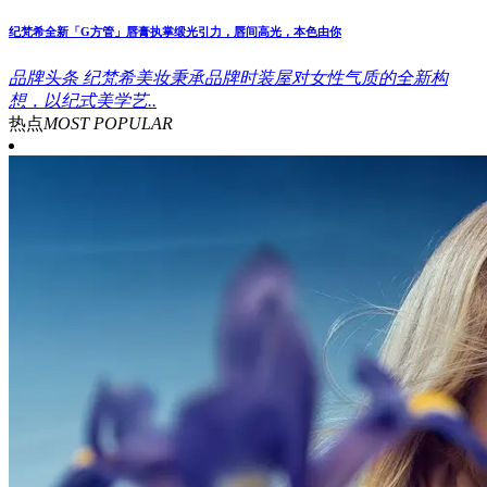
纪梵希全新「G方管」唇膏执掌缎光引力，唇间高光，本色由你
品牌头条
纪梵希美妆秉承品牌时装屋对女性气质的全新构
想，以纪式美学艺..
热点
MOST POPULAR