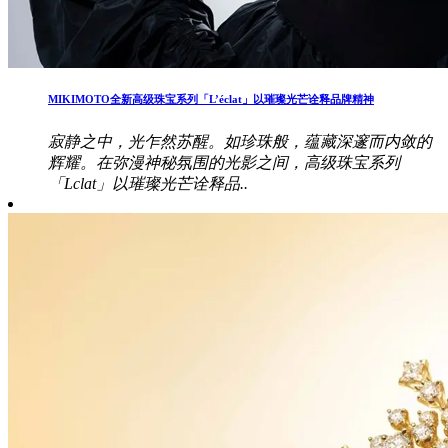
MIKIMOTO全新高级珠宝系列「L’éclat」以璀璨光芒诠释品牌精神
寂静之中，光乍然苏醒。如珍珠般，蕴藏深邃而内敛的
辉耀。在弥漫神秘氛围的光影之间，高级珠宝系列
「Lclat」以璀璨光芒诠释品..