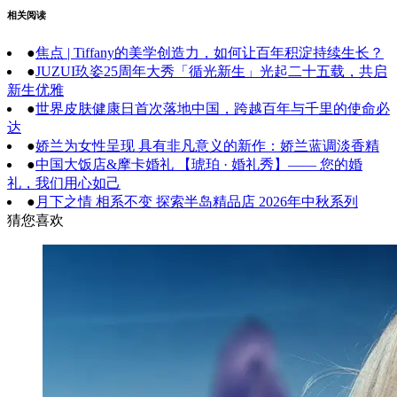
相关阅读
●
焦点 | Tiffany的美学创造力，如何让百年积淀持续生长？
●
JUZUI玖姿25周年大秀「循光新生」光起二十五载，共启
新生优雅
●
世界皮肤健康日首次落地中国，跨越百年与千里的使命必
达
●
娇兰为女性呈现 具有非凡意义的新作：娇兰蓝调淡香精
●
中国大饭店&摩卡婚礼 【琥珀 · 婚礼秀】—— 您的婚
礼，我们用心如己
●
月下之情 相系不变 探索半岛精品店 2026年中秋系列
猜您喜欢