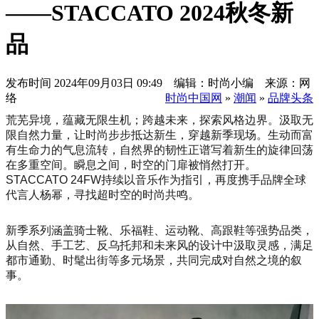
——STACCATO 2024秋冬新
品
发布时间
2024年09月03日 09:49 编辑：时尚小编 来源：网
络
时尚中国网
»
潮闻
»
品牌头条
荒芜异境，蕴藏无限生机；跨越未来，探索风格边界。汲取无
限自然力量，让时尚步步抵达新生，穿越新季现场。生动而富
有生命力的气息流转，自然界的韧性正谱写着新生的旋律回荡
在多重空间。瞬息之间，时空的门扉被悄然打开。
STACCATO 24FW持续以音乐作为指引，再度携手品牌全球
代言人杨幂，寻找超时空的时尚共鸣。
新季系列涵盖骑士靴、乐福鞋、运动靴、高跟鞋等强势品类，
从自然、手工艺、反乌托邦和未来风的设计中汲取灵感，满足
都市通勤、时髦出街等多元场景，共同完成对自然之境的叙
事。