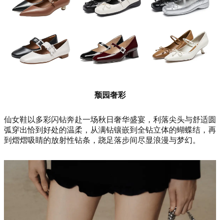
颓园奢彩
仙女鞋以多彩闪钻奔赴一场秋日奢华盛宴，利落尖头与舒适圆
弧穿出恰到好处的温柔，从满钻镶嵌到全钻立体的蝴蝶结，再
到熠熠吸睛的放射性钻条，跷足落步间尽显浪漫与梦幻。