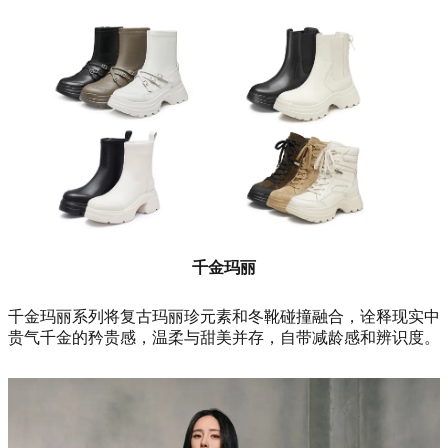
千金玛丽
千金玛丽系列将复古玛丽珍元素和冬靴碰撞融合，诠释现实中
贵气千金的矜贵感，温柔与甜美并存，自带减龄感和辨识度。