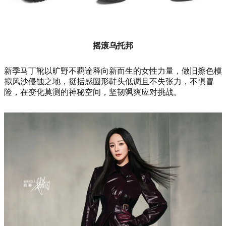
摇滚乌托邦
新季马丁靴以旷野不羁诠释向新而生的女性力量，做旧擦色模
拟风沙侵蚀之地，挺括感圆形鞋头低调且不失张力，不惧冒
险，在变化莫测的神秘空间，坚韧飒爽应对挑战。