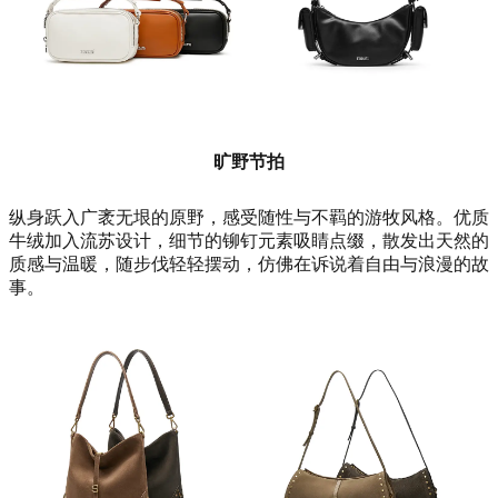
旷野节拍
纵身跃入广袤无垠的原野，感受随性与不羁的游牧风格。优质
牛绒加入流苏设计，细节的铆钉元素吸睛点缀，散发出天然的
质感与温暖，随步伐轻轻摆动，仿佛在诉说着自由与浪漫的故
事。