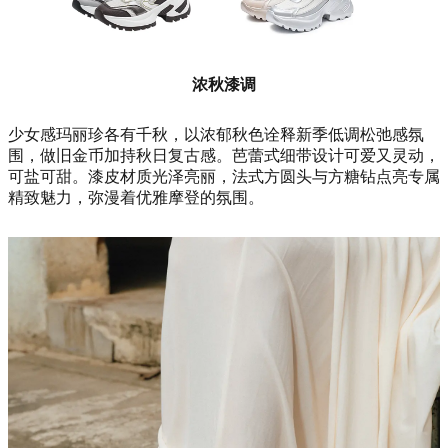
浓秋漆调
少女感玛丽珍各有千秋，以浓郁秋色诠释新季低调松弛感氛
围，做旧金币加持秋日复古感。芭蕾式细带设计可爱又灵动，
可盐可甜。漆皮材质光泽亮丽，法式方圆头与方糖钻点亮专属
精致魅力，弥漫着优雅摩登的氛围。