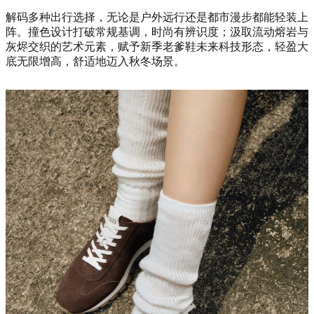
解码多种出行选择，无论是户外远行还是都市漫步都能轻装上
阵。撞色设计打破常规基调，时尚有辨识度；汲取流动熔岩与
灰烬交织的艺术元素，赋予新季老爹鞋未来科技形态，轻盈大
底无限增高，舒适地迈入秋冬场景。