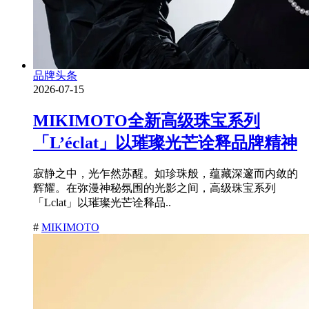
品牌头条
2026-07-15
MIKIMOTO全新高级珠宝系列
「L’éclat」以璀璨光芒诠释品牌精神
寂静之中，光乍然苏醒。如珍珠般，蕴藏深邃而内敛的
辉耀。在弥漫神秘氛围的光影之间，高级珠宝系列
「Lclat」以璀璨光芒诠释品..
#
MIKIMOTO