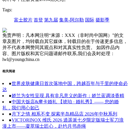
Tags:
富士胶片
首登
第九届
集美-阿尔勒
国际
摄影季
免责声明：凡本网注明“来源：XXX（非时尚中国网）”的文
章及图片，均转载自其它媒体，转载目的在于传递更多信息，
并不代表本网赞同其观点和对其真实性负责。 如因作品内
容、图片版权和其它问题请邮件联系,我们会及时处理：
lwl@youngchina.cn
相关阅读
●
世界皮肤健康日首次落地中国，跨越百年与千里的使命必
达
●
娇兰为女性呈现 具有非凡意义的新作：娇兰蓝调淡香精
●
中国大饭店&摩卡婚礼 【琥珀 · 婚礼秀】—— 您的婚
礼，我们用心如己
●
月下之情 相系不变 探索半岛精品店 2026年中秋系列
●
VICTORINOX 维氏 2026 逍遥派七夕限定版瑞士军刀浪
漫上市——凝萃瑞士匠心，赴约月书赤绳