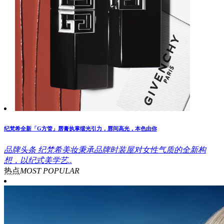
纪梵希全新「G方管」唇膏执掌缎光引力，唇间高光，本色由你
品牌头条
纪梵希美妆秉承品牌时装屋对女性气质的全新构
想，以纪式美学艺..
热点
MOST POPULAR