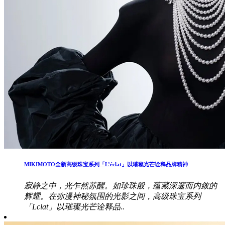
MIKIMOTO全新高级珠宝系列「L’éclat」以璀璨光芒诠释品牌精神
寂静之中，光乍然苏醒。如珍珠般，蕴藏深邃而内敛的
辉耀。在弥漫神秘氛围的光影之间，高级珠宝系列
「Lclat」以璀璨光芒诠释品..