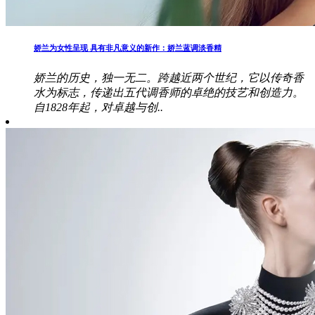
娇兰为女性呈现 具有非凡意义的新作：娇兰蓝调淡香精
娇兰的历史，独一无二。跨越近两个世纪，它以传奇香
水为标志，传递出五代调香师的卓绝的技艺和创造力。
自1828年起，对卓越与创..