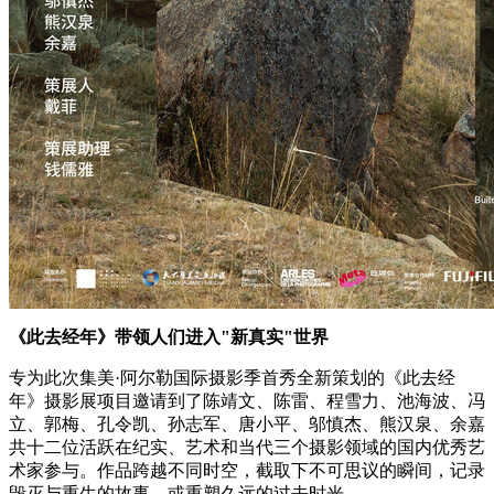
《此去经年》带领人们进入"新真实"世界
专为此次集美·阿尔勒国际摄影季首秀全新策划的《此去经
年》摄影展项目邀请到了陈靖文、陈雷、程雪力、池海波、冯
立、郭梅、孔令凯、孙志军、唐小平、邬慎杰、熊汉泉、余嘉
共十二位活跃在纪实、艺术和当代三个摄影领域的国内优秀艺
术家参与。作品跨越不同时空，截取下不可思议的瞬间，记录
毁灭与重生的故事，或重塑久远的过去时光。