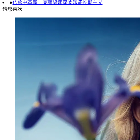
●
传承中革新，克丽缇娜双奖印证长期主义
猜您喜欢