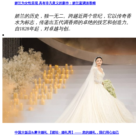
娇兰为女性呈现 具有非凡意义的新作：娇兰蓝调淡香精
娇兰的历史，独一无二。跨越近两个世纪，它以传奇香
水为标志，传递出五代调香师的卓绝的技艺和创造力。
自1828年起，对卓越与创..
中国大饭店&摩卡婚礼 【琥珀 · 婚礼秀】—— 您的婚礼，我们用心如己