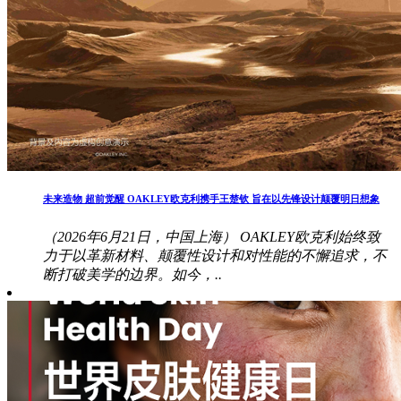
未来造物 超前觉醒 OAKLEY欧克利携手王楚钦 旨在以先锋设计颠覆明日想象
（2026年6月21日，中国上海） OAKLEY欧克利始终致
力于以革新材料、颠覆性设计和对性能的不懈追求，不
断打破美学的边界。如今，..