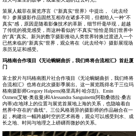
策展人戴菲在展览序言《"新真实"世界》中提出，《此去经
年》参展摄影作品固然互相存在诸多不同，但都给人一种"不
真实"感，原因是随着影像技术的革新，细节纤毫毕现，超越
了传统的视觉感受，而这种看似的"不真实"恰恰是我们世界中
的"真"真实。新兴的数字摄影推动人类世界转换过渡进入一个
已然来临的"新真实"世界，观众将在《此去经年》摄影展现场
亲历见证和感受。
玛格南合作项目《无论蜿蜒曲折，我们终将合流相汇》首赴厦
门
富士胶片与玛格南图片社合作项目《无论蜿蜒曲折，我们终将
合流相汇》也将在此次摄影季展出。这一展览既得名于三位玛
格南摄影师Gregory Halpern(格里高利·哈尔彭)、Emin
Özmen(艾敏·奥兹曼)和Alessandra Sanguinetti(阿勒桑德拉·桑吉
内蒂)在地球上的位置与展览首展地上海的关系，也隐喻着自
然界中存在的"曲线"。三位风格迥异的摄影师的作品融合在一
起，构建出一幅跨越时空的艺术画卷，观众可以感受到水、成
长之地、时间与地理之上磅礴而微妙的关系。