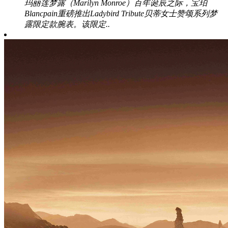
玛丽莲梦露（Marilyn Monroe）百年诞辰之际，宝珀
Blancpain重磅推出Ladybird Tribute贝蒂女士赞颂系列梦
露限定款腕表。该限定..