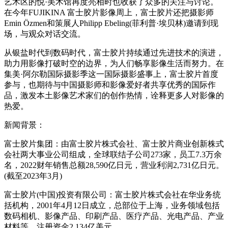
艺术区的悦·美术馆再度亮相时也收获了众多的关注与讨论。
在今年FUJIKINA 富士胶片影像周上，富士胶片还把摄影师
Emin Özmen和策展人Philipp Ebeling(菲利普·埃贝林)邀请到现
场，与观众对话交流。
从银盐时代到数码时代，富士胶片持续通过先进技术的演进，
助力用影像打破时空的边界，为人们畅享影像生活而努力。在
集美·阿尔勒国际摄影季这一国际摄影盛事上，富士胶片首度
参与，也期待与中国摄影师和影像爱好者共享优秀的国际作
品，激发本土影像艺术家们的创作热情，诠释更多人对影像的
热爱。
新闻背景：
富士胶片集团：由富士胶片株式会社、富士胶片商业创新株式
会社两大事业公司组成，全球联结子公司273家，员工7.3万余
名，2022财年销售总额28,590亿日元，营业利润2,731亿日元。
(截至2023年3月)
富士胶片(中国)投资有限公司：富士胶片株式会社在华业务统
括机构，2001年4月12日成立，总部位于上海，业务领域包括
数码相机、影像产品、印刷产品、医疗产品、光电产品、产业
材料等，注册资金2.134亿美元。