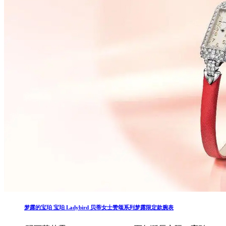
梦露的宝珀 宝珀 Ladybird 贝蒂女士赞颂系列梦露限定款腕表