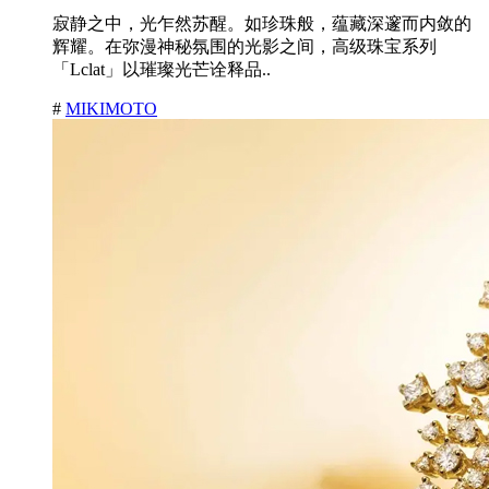
寂静之中，光乍然苏醒。如珍珠般，蕴藏深邃而内敛的
辉耀。在弥漫神秘氛围的光影之间，高级珠宝系列
「Lclat」以璀璨光芒诠释品..
#
MIKIMOTO