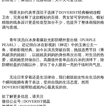
明星夫妇代表李茂弦子选择了DOVERIST经典畅销连帽
卫衣，完美诠释了这款帽衫的百搭、男女皆可穿的特点。帽衫
精致的线条设计更是给造型加分不少，也提升了整体画报的格
调与质感。
青年演员白冰身着爆款光影防晒外套出镜《PURPLE
PEARL》。还记得白冰在影视剧《神话》中的玉漱公主一
角，堪称影视经典。如今从演员突破自我，挑战选秀节目《乘
风破浪的姐姐》，以姐姐及妈妈的身份再次出现，对生活的热
爱，成就她坚持做自己。高颜值外套单品在白冰的演绎下，除
防晒轻盈的功能以外，穿出了令人眼前一亮的干练时尚气息。
无论日常穿着还是生活律动，我们都鼓励女性在生活的每
个瞬间能拥有勇于表达，坚持自我的生活态度。然而
DOVERIST能帮助成就内心最真实的你。
欲了解更多信息，请关注
微信公众号 | DOVERIST德蕊