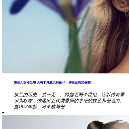
娇兰为女性呈现 具有非凡意义的新作：娇兰蓝调淡香精
娇兰的历史，独一无二。跨越近两个世纪，它以传奇香
水为标志，传递出五代调香师的卓绝的技艺和创造力。
自1828年起，对卓越与创..