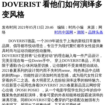
DOVERIST 看他们如何演绎多
变风格
发布时间
2021年05月13日 20:46 编辑：时尚小编 来源：网
络
时尚中国网
»
潮闻
»
品牌头条
DOVERIST德蕊, 一个2019年诞生于上海的新锐日常服饰
品牌。倡导都市悦动理念，专注于为现代繁忙都市女性提供兼
具时尚与运动功能的悦动服饰。
DOVERIST坚持将“让你更好动”的理念融入每一件产品设计，
完美呈现在每一位Dovies手中。 穿上DOVERIST单品，不局
限于通勤/办公/休闲场景切换，让你随时不受束缚想动就动。
2021春夏系列的设计简约而不失时尚sense。纯色单品中点睛
的刺绣logo，功能性设计添加时尚造型感，成为现代女性日常
穿着的不二之选。各大明星艺人也纷纷演绎这季的独特魅力。
95后新晋小花周也身着DOVERIST 2021春夏新品流云网纱背
心出镜《POSH POSH》，从一个电影学院学生到少年的你中
魏莱角色的精彩演绎，青春可爱的外表却能将校园霸凌演绎的
淋漓尽致。同样DOVERIST背心叠穿的巧妙搭配在她强有力
的表现下，展现出了优雅动感，又不失可爱性感。