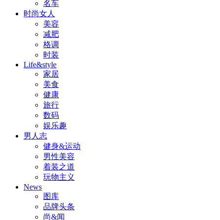
名车
时尚女人
美容
减肥
格调
时装
Life&style
家居
美食
健康
旅行
数码
娱乐趣
男人志
健身&运动
男性美容
着装之道
玩物主义
News
图库
品牌头条
尚&闻