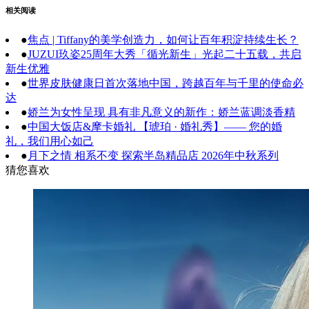
相关阅读
●
焦点 | Tiffany的美学创造力，如何让百年积淀持续生长？
●
JUZUI玖姿25周年大秀「循光新生」光起二十五载，共启
新生优雅
●
世界皮肤健康日首次落地中国，跨越百年与千里的使命必
达
●
娇兰为女性呈现 具有非凡意义的新作：娇兰蓝调淡香精
●
中国大饭店&摩卡婚礼 【琥珀 · 婚礼秀】—— 您的婚
礼，我们用心如己
●
月下之情 相系不变 探索半岛精品店 2026年中秋系列
猜您喜欢