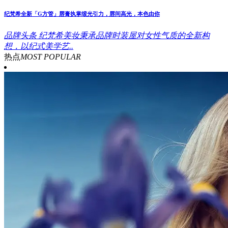
纪梵希全新「G方管」唇膏执掌缎光引力，唇间高光，本色由你
品牌头条
纪梵希美妆秉承品牌时装屋对女性气质的全新构
想，以纪式美学艺..
热点
MOST POPULAR