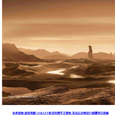
未来造物 超前觉醒 OAKLEY欧克利携手王楚钦 旨在以先锋设计颠覆明日想象