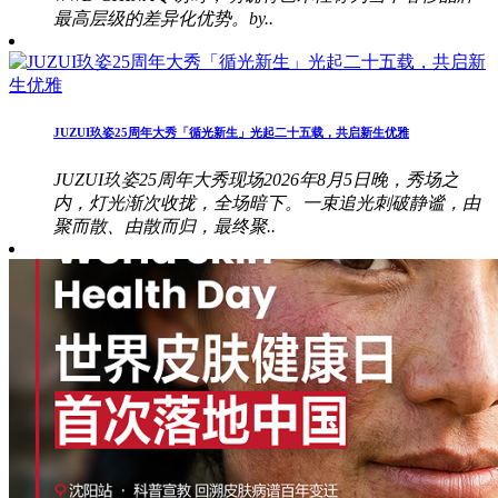
最高层级的差异化优势。by..
JUZUI玖姿25周年大秀「循光新生」光起二十五载，共启新生优雅
JUZUI玖姿25周年大秀现场2026年8月5日晚，秀场之
内，灯光渐次收拢，全场暗下。一束追光刺破静谧，由
聚而散、由散而归，最终聚..