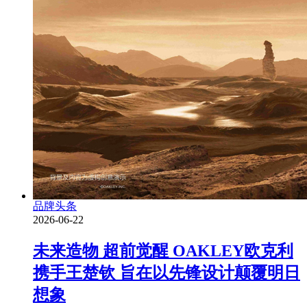
品牌头条
2026-06-22
未来造物 超前觉醒 OAKLEY欧克利
携手王楚钦 旨在以先锋设计颠覆明日
想象