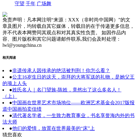
守望
千年
广场舞
免责声明：凡本网注明“来源：XXX（非时尚中国网）”的文
章及图片，均转载自其它媒体，转载目的在于传递更多信息，
并不代表本网赞同其观点和对其真实性负责。 如因作品内
容、图片版权和其它问题请邮件联系,我们会及时处理：
lwl@youngchina.cn
相关阅读
●
非遗传承人因传承的绝活被判刑！你怎么看？
●
公主16岁生日的这天，崇拜的大将军送的礼物，是她父王
的项上人头
●
姓氏名人｜名门望族-陈姓，竟然出了这么多名人！
（上）
●
中国画在世界艺术市场地位——欧洲艺术基金会2017版报
道中国画拍卖佳绩
●
清代著名学者，一生致力教育事业，书名享誉海内外的书
法大师
●
他们的爱情，放置在世界最美的“床”上
猜您喜欢