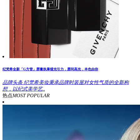
纪梵希全新「G方管」唇膏执掌缎光引力，唇间高光，本色由你
品牌头条
纪梵希美妆秉承品牌时装屋对女性气质的全新构
想，以纪式美学艺..
热点
MOST POPULAR