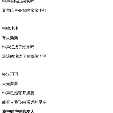
钟声会结出果实吗
看黑暗里亮起的盏盏明灯
-
虫鸣凄凄
篝火熊熊
钟声汇成了潮水吗
滚滚的浪涛正在激荡汹涌
-
银汉迢迢
天光蒙蒙
钟声已然张开翅膀
能否带我飞向遥远的星空
我把蛙声寄给友人