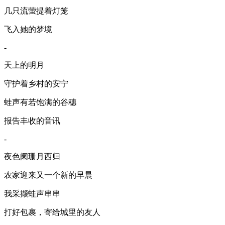
几只流萤提着灯笼
飞入她的梦境
-
天上的明月
守护着乡村的安宁
蛙声有若饱满的谷穗
报告丰收的音讯
-
夜色阑珊月西归
农家迎来又一个新的早晨
我采撷蛙声串串
打好包裹，寄给城里的友人