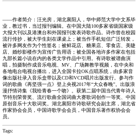
——作者简介：汪光房，湖北襄阳人，华中师范大学中文系毕
业，教过书，当过报刊编辑。在中国大陆100多家省级国家级
大报大刊以及港澳台和外国报刊发表诗歌作品。诗作曾在校园
流行传抄，被大学生刻在课桌上；被当作手机短信广泛转发，
被许多网友作为个性签名；被鲜花店、糖果店、零食店、美睫
店、婚纱影楼作为宣传广告用语；被全国各地许多作家在包括
九部长篇小说在内的各类文学作品中引用。有诗歌被谱曲演
唱，拍摄制作成音乐电视、MV、广场舞教学视频，在中央和
各地电台电视台播出，进入全国卡拉OK点唱系统，由多家音
像出版社录入音乐盒带以及CD和VCD唱片出版发行。参与作
词的歌曲《再坚强一点》登上央视2017年“大众春晚”。出版浪
漫抒情诗集《我给青春一个吻》。获第二届中国当代青年诗人
节特别荣誉奖、流行歌曲全国词曲大赛歌词创作一等奖、中国
原创音乐十大歌词奖。湖北襄阳市诗歌研究会副主席，湖北省
作家协会会员，中国诗歌学会会员，中国音乐著作权协会会
员。
Tags: