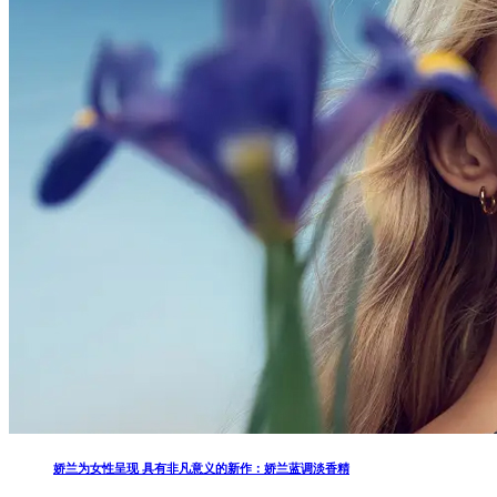
娇兰为女性呈现 具有非凡意义的新作：娇兰蓝调淡香精