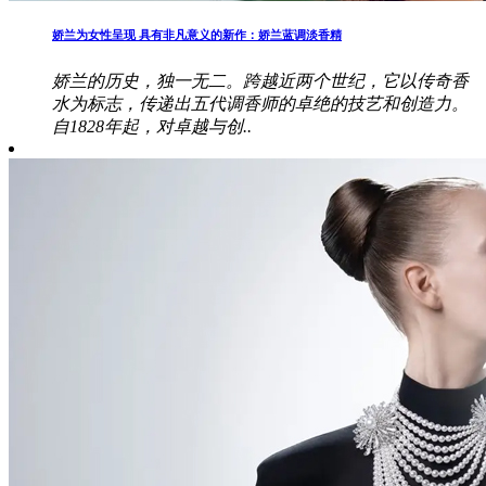
娇兰为女性呈现 具有非凡意义的新作：娇兰蓝调淡香精
娇兰的历史，独一无二。跨越近两个世纪，它以传奇香
水为标志，传递出五代调香师的卓绝的技艺和创造力。
自1828年起，对卓越与创..