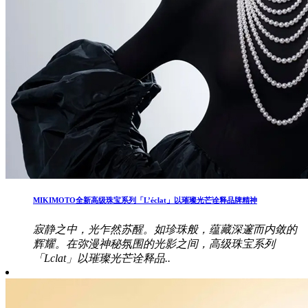
MIKIMOTO全新高级珠宝系列「L’éclat」以璀璨光芒诠释品牌精神
寂静之中，光乍然苏醒。如珍珠般，蕴藏深邃而内敛的
辉耀。在弥漫神秘氛围的光影之间，高级珠宝系列
「Lclat」以璀璨光芒诠释品..