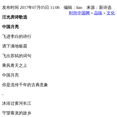
发布时间
2017年07月05日 11:06 编辑：liao 来源：新诗选
时尚中国网
»
品味
»
文化
汪光房诗歌选
中国月亮
飞进李白的诗行
洒下满地银霜
飞出苏轼的词句
乘风青天之上
中国月亮
你是流传千年的古典意象
-
沐浴过黄河长江
守望着龙的故乡