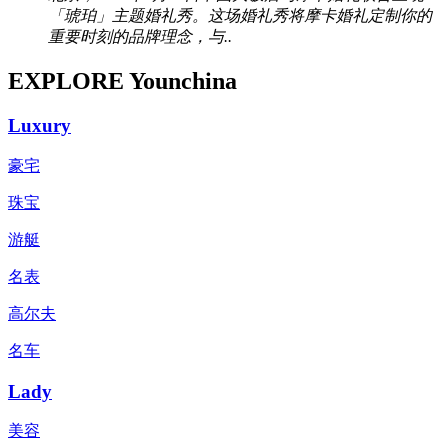
「琥珀」主题婚礼秀。这场婚礼秀将摩卡婚礼定制你的
重要时刻的品牌理念，与..
EXPLORE Younchina
Luxury
豪宅
珠宝
游艇
名表
高尔夫
名车
Lady
美容