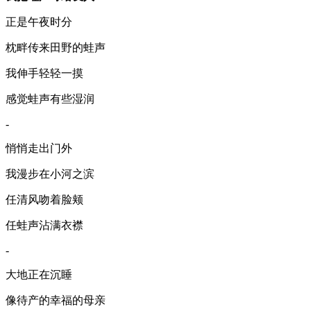
正是午夜时分
枕畔传来田野的蛙声
我伸手轻轻一摸
感觉蛙声有些湿润
-
悄悄走出门外
我漫步在小河之滨
任清风吻着脸颊
任蛙声沾满衣襟
-
大地正在沉睡
像待产的幸福的母亲