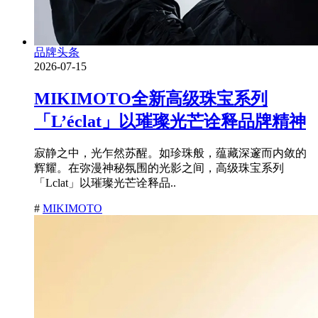
品牌头条
2026-07-15
MIKIMOTO全新高级珠宝系列
「L’éclat」以璀璨光芒诠释品牌精神
寂静之中，光乍然苏醒。如珍珠般，蕴藏深邃而内敛的
辉耀。在弥漫神秘氛围的光影之间，高级珠宝系列
「Lclat」以璀璨光芒诠释品..
#
MIKIMOTO