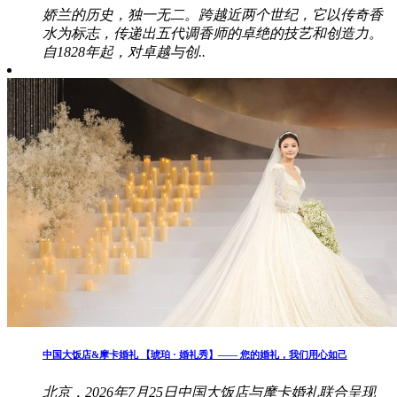
娇兰的历史，独一无二。跨越近两个世纪，它以传奇香
水为标志，传递出五代调香师的卓绝的技艺和创造力。
自1828年起，对卓越与创..
中国大饭店&摩卡婚礼 【琥珀 · 婚礼秀】—— 您的婚礼，我们用心如己
北京，2026年7月25日中国大饭店与摩卡婚礼联合呈现