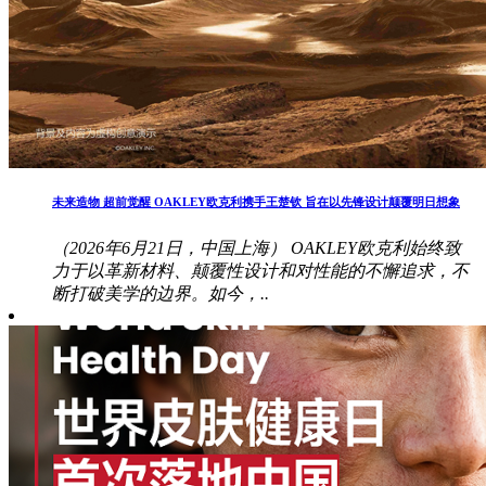
未来造物 超前觉醒 OAKLEY欧克利携手王楚钦 旨在以先锋设计颠覆明日想象
（2026年6月21日，中国上海） OAKLEY欧克利始终致
力于以革新材料、颠覆性设计和对性能的不懈追求，不
断打破美学的边界。如今，..