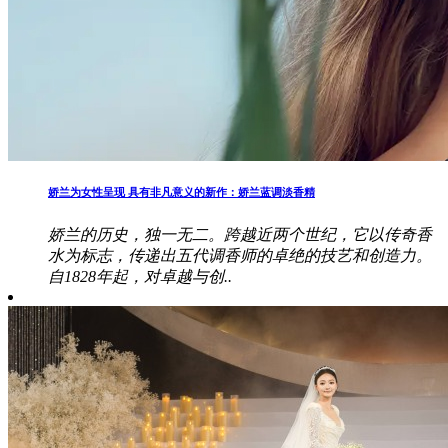
娇兰为女性呈现 具有非凡意义的新作：娇兰蓝调淡香精
娇兰的历史，独一无二。跨越近两个世纪，它以传奇香
水为标志，传递出五代调香师的卓绝的技艺和创造力。
自1828年起，对卓越与创..