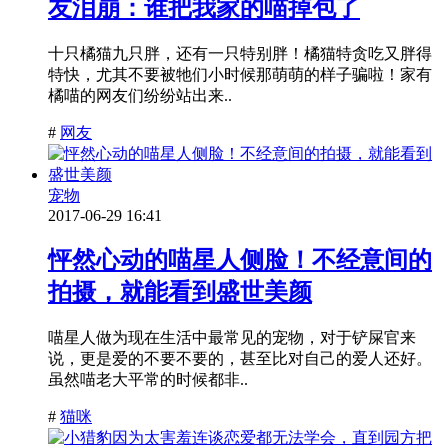
友泪崩：谁把我家的喵掉包了
十只橘猫九只胖，还有一只特别胖！橘猫特贪吃又胖得
特快，尤其不要被牠们小时候那萌萌的样子骗啦！家有
橘喵的网友们纷纷站出来..
#
网友
宠物
2017-06-29 16:41
怦然心动的喵星人侧脸！不经意间的
拍摄，就能看到盛世美颜
喵星人做为现在生活中最常见的宠物，对于铲屎官来
说，更是爱的不要不要的，甚至比对自己的爱人还好。
虽然喵老大平常的时候都非..
#
猫咪