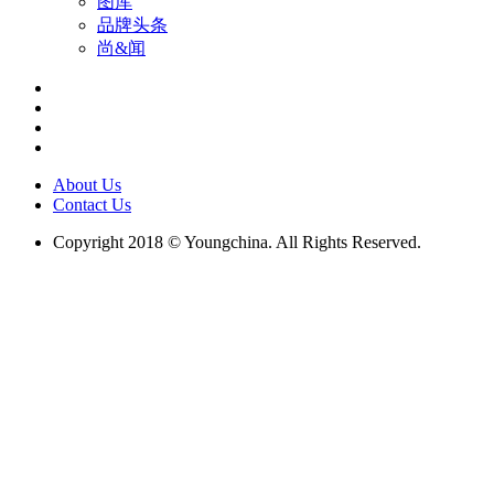
图库
品牌头条
尚&闻
About Us
Contact Us
Copyright 2018 © Youngchina. All Rights Reserved.