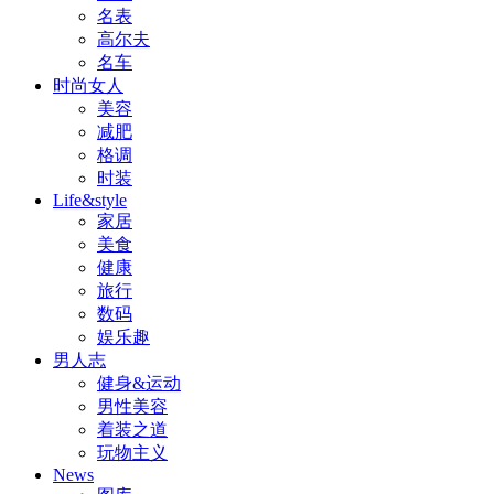
名表
高尔夫
名车
时尚女人
美容
减肥
格调
时装
Life&style
家居
美食
健康
旅行
数码
娱乐趣
男人志
健身&运动
男性美容
着装之道
玩物主义
News