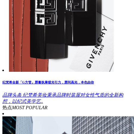
纪梵希全新「G方管」唇膏执掌缎光引力，唇间高光，本色由你
品牌头条
纪梵希美妆秉承品牌时装屋对女性气质的全新构
想，以纪式美学艺..
热点
MOST POPULAR