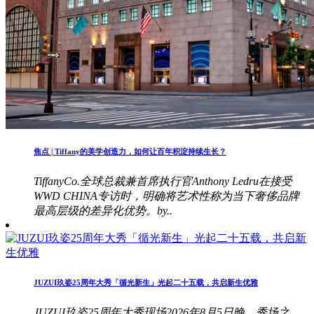
焦点 | Tiffany的美学创造力，如何让百年积淀持续生长？
TiffanyCo.全球总裁兼首席执行官Anthony Ledru在接受
WWD CHINA专访时，明确将艺术性称为当下奢侈品牌
最高层级的差异化优势。by..
JUZUI玖姿25周年大秀「循光新生」光起二十五载，共启新生优雅
JUZUI玖姿25周年大秀现场2026年8月5日晚，秀场之