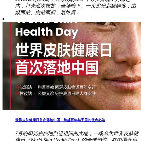
内，灯光渐次收拢，全场暗下。一束追光刺破静谧，由
聚而散、由散而归，最终聚..
世界皮肤健康日首次落地中国，跨越百年与千里的使命必达
7月的阳光热烈地照进祖国的大地，一场名为世界皮肤健
康日（World Skin Health Day）的全球倡议，在中国开启