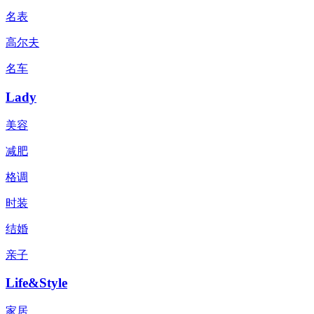
名表
高尔夫
名车
Lady
美容
减肥
格调
时装
结婚
亲子
Life&Style
家居