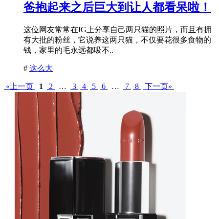
爸抱起来之后巨大到让人都看呆啦！
这位网友常常在IG上分享自己两只猫的照片，而且有拥
有大批的粉丝，它说养这两只猫，不仅要花很多食物的
钱，家里的毛永远都吸不..
#
这么大
«上一页
1
2
…
3
4
5
6
…
7
8
下一页»